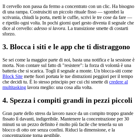
Il cervello non passa da fermo a concentrato con un clic. Ha bisogno
di una rampa. Costruisciti un piccolo rituale fisso — sgombri la
scrivania, chiudi la porta, metti le cuffie, scrivi le tre cose da fare —
e ripetilo ogni volta. In pochi giorni quel gesto diventa il segnale che
dice al cervello:
adesso si lavora
. La transizione smette di costarti
sforzo.
3. Blocca i siti e le app che ti distraggono
Se sei come la maggior parte di noi, basta una notifica e la sessione è
morta. Non contare sul fatto di "resistere": la forza di volontà è una
batteria che si scarica. Togli il segnale a monte. Un blocca-siti come
Block Site
mette fuori portata le tue distrazioni peggiori per il tempo
che decidi tu. È lo stesso principio per cui chi smette di
credere al
multitasking
lavora meglio: una cosa alla volta.
4. Spezza i compiti grandi in pezzi piccoli
Gran parte dello stress da lavoro nasce da un compito troppo grande
fissato lì davanti, indigeribile. Mantenere la concentrazione per 30
minuti su un pezzo definito è molto più facile che tenerla su un
blocco di otto ore senza confini. Riduci la dimensione, e la
concentrazione torna gestibile.