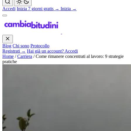
Accedi
Inizia 7 giorni gratis →
Inizia →
Blog
Chi sono
Protocollo
Registrati →
Hai già un account? Accedi
Home
/
Carriera
/
Come rimanere concentrati al lavoro: 9 strategie
pratiche