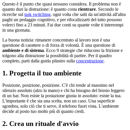
Questo è il punto che quasi nessuno considera. Il problema non è
quanto duri la distrazione: è quanto costa
rientrare
. Secondo le
ricerche sul
task switching
, ogni volta che salti da un'attività all'altra
paghi un pedaggio cognitivo, e per rifocalizzarti del tutto possono
volerci fino a 23 minuti. Fai due conti su quante volte ti interrompi
in una giornata.
La buona notizia: rimanere concentrato al lavoro non è una
questione di carattere o di forza di volontà. È una questione di
ambiente e di sistema
. Ecco 9 strategie che riducono la frizione e
tolgono alla distrazione la possibilità di partire. Per il quadro
completo, parti dalla guida pilastro sulla
concentrazione
.
1. Progetta il tuo ambiente
Posizione, posizione, posizione. C'è chi rende al massimo nel
silenzio assoluto (alzo la mano) e chi ha bisogno del brusio leggero
di un bar. Non esiste la postazione giusta in assoluto: esiste la tua.
L'importante è che sia una scelta, non un caso. Una superficie
sgombra, solo ciò che ti serve, il telefono fuori vista. L'ambiente
decide al posto tuo molto più di quanto credi.
2. Crea un rituale d'avvio