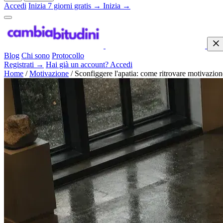
Accedi
Inizia 7 giorni gratis →
Inizia →
Blog
Chi sono
Protocollo
Registrati →
Hai già un account? Accedi
Home
/
Motivazione
/
Sconfiggere l'apatia: come ritrovare motivazion