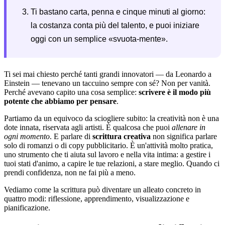
Ti bastano carta, penna e cinque minuti al giorno:
la costanza conta più del talento, e puoi iniziare
oggi con un semplice «svuota-mente».
Ti sei mai chiesto perché tanti grandi innovatori — da Leonardo a
Einstein — tenevano un taccuino sempre con sé? Non per vanità.
Perché avevano capito una cosa semplice:
scrivere è il modo più
potente che abbiamo per pensare
.
Partiamo da un equivoco da sciogliere subito: la creatività non è una
dote innata, riservata agli artisti. È qualcosa che puoi
allenare in
ogni momento
. E parlare di
scrittura creativa
non significa parlare
solo di romanzi o di copy pubblicitario. È un'attività molto pratica,
uno strumento che ti aiuta sul lavoro e nella vita intima: a gestire i
tuoi stati d'animo, a capire le tue relazioni, a stare meglio. Quando ci
prendi confidenza, non ne fai più a meno.
Vediamo come la scrittura può diventare un alleato concreto in
quattro modi: riflessione, apprendimento, visualizzazione e
pianificazione.