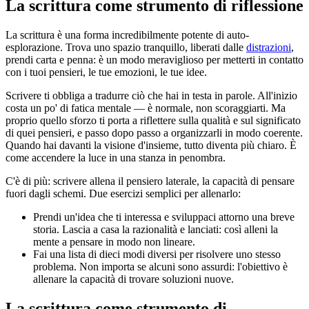
La scrittura come strumento di riflessione
La scrittura è una forma incredibilmente potente di auto-
esplorazione. Trova uno spazio tranquillo, liberati dalle
distrazioni
,
prendi carta e penna: è un modo meraviglioso per metterti in contatto
con i tuoi pensieri, le tue emozioni, le tue idee.
Scrivere ti obbliga a tradurre ciò che hai in testa in parole. All'inizio
costa un po' di fatica mentale — è normale, non scoraggiarti. Ma
proprio quello sforzo ti porta a riflettere sulla qualità e sul significato
di quei pensieri, e passo dopo passo a organizzarli in modo coerente.
Quando hai davanti la visione d'insieme, tutto diventa più chiaro. È
come accendere la luce in una stanza in penombra.
C'è di più: scrivere allena il pensiero laterale, la capacità di pensare
fuori dagli schemi. Due esercizi semplici per allenarlo:
Prendi un'idea che ti interessa e sviluppaci attorno una breve
storia. Lascia a casa la razionalità e lanciati: così alleni la
mente a pensare in modo non lineare.
Fai una lista di dieci modi diversi per risolvere uno stesso
problema. Non importa se alcuni sono assurdi: l'obiettivo è
allenare la capacità di trovare soluzioni nuove.
La scrittura come strumento di