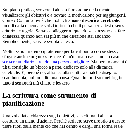
Sul piano pratico, scrivere ti aiuta a fare ordine nella mente: a
visualizzare gli obiettivi e a trovare la motivazione per raggiungerli.
Come? Con un'attività che molti chiamano
discarica cerebrale
:
prendi carta e penna e scrivi tutto ciò che ti passa per la testa, senza
criterio né regole. Serve ad alleggerirti quando sei stressato e a fare
chiarezza quando non sai più in che direzione stai andando.
Semplicemente, scrivi e svuota la testa.
Molti usano un diario quotidiano per fare il punto con se stessi,
sfogare ansie e organizzare idee: è un'ottima base — non a caso
scrivere un diario ti rende una persona migliore
. Ma per i momenti di
tilt ti consiglio un blocco a parte, dedicato solo alla discarica
cerebrale. E, perché no, affianca alla scrittura qualche disegno:
scarabocchia, poi prenditi una pausa. Quando torni su quel foglio,
tutto ti sembrerà più chiaro e leggero.
La scrittura come strumento di
pianificazione
Una volta fatta chiarezza sugli obiettivi, la scrittura ti aiuta a
costruire un piano d'azione. Perché scrivere serve proprio a questo:
tirare fuori dalla mente ciò che hai dentro e dargli una forma reale,