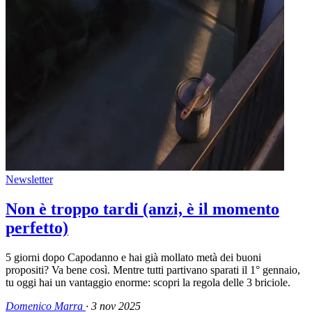
Newsletter
Non è troppo tardi (anzi, è il momento
perfetto)
5 giorni dopo Capodanno e hai già mollato metà dei buoni
propositi? Va bene così. Mentre tutti partivano sparati il 1° gennaio,
tu oggi hai un vantaggio enorme: scopri la regola delle 3 briciole.
Domenico Marra
·
3 nov 2025