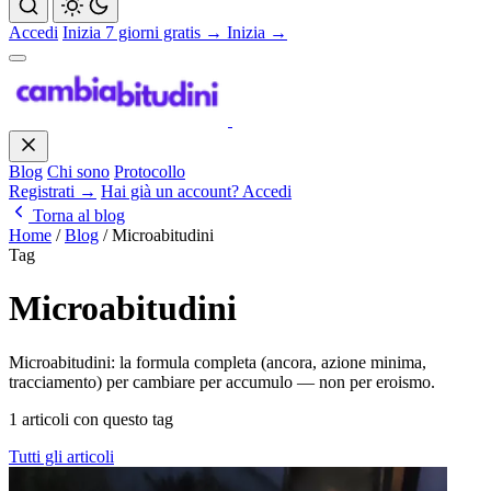
Accedi
Inizia 7 giorni gratis →
Inizia →
Blog
Chi sono
Protocollo
Registrati →
Hai già un account? Accedi
Torna al blog
Home
/
Blog
/
Microabitudini
Tag
Microabitudini
Microabitudini: la formula completa (ancora, azione minima,
tracciamento) per cambiare per accumulo — non per eroismo.
1 articoli con questo tag
Tutti gli articoli