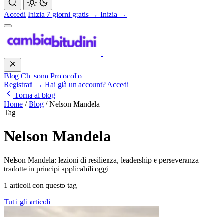
Accedi
Inizia 7 giorni gratis →
Inizia →
Blog
Chi sono
Protocollo
Registrati →
Hai già un account? Accedi
Torna al blog
Home
/
Blog
/
Nelson Mandela
Tag
Nelson Mandela
Nelson Mandela: lezioni di resilienza, leadership e perseveranza
tradotte in principi applicabili oggi.
1 articoli con questo tag
Tutti gli articoli