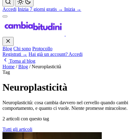
Accedi
Inizia 7 giorni gratis →
Inizia →
Blog
Chi sono
Protocollo
Registrati →
Hai già un account? Accedi
Torna al blog
Home
/
Blog
/
Neuroplasticità
Tag
Neuroplasticità
Neuroplasticità: cosa cambia davvero nel cervello quando cambi
comportamento, e quanto ci vuole. Niente promesse miracolose.
2 articoli con questo tag
Tutti gli articoli