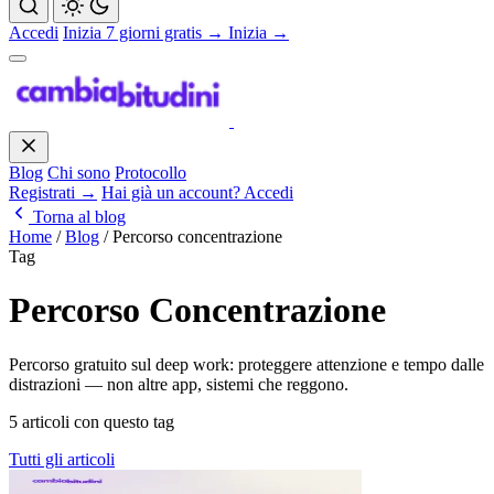
Accedi
Inizia 7 giorni gratis →
Inizia →
Blog
Chi sono
Protocollo
Registrati →
Hai già un account? Accedi
Torna al blog
Home
/
Blog
/
Percorso concentrazione
Tag
Percorso Concentrazione
Percorso gratuito sul deep work: proteggere attenzione e tempo dalle
distrazioni — non altre app, sistemi che reggono.
5 articoli con questo tag
Tutti gli articoli