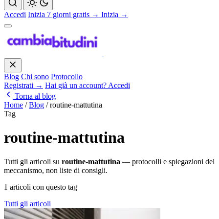
Accedi
Inizia 7 giorni gratis →
Inizia →
Blog
Chi sono
Protocollo
Registrati →
Hai già un account? Accedi
Torna al blog
Home
/
Blog
/
routine-mattutina
Tag
routine-mattutina
Tutti gli articoli su
routine-mattutina
— protocolli e spiegazioni del
meccanismo, non liste di consigli.
1 articoli con questo tag
Tutti gli articoli