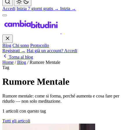
Accedi
Inizia 7 giorni gratis →
Inizia →
Blog
Chi sono
Protocollo
Registrati →
Hai già un account? Accedi
Torna al blog
Home
/
Blog
/
Rumore Mentale
Tag
Rumore Mentale
Rumore mentale: come si forma, perché aumenta e cosa fare per
ridurlo — non solo meditazione.
1 articoli con questo tag
Tutti gli articoli