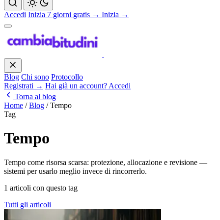
Accedi
Inizia 7 giorni gratis →
Inizia →
Blog
Chi sono
Protocollo
Registrati →
Hai già un account? Accedi
Torna al blog
Home
/
Blog
/
Tempo
Tag
Tempo
Tempo come risorsa scarsa: protezione, allocazione e revisione —
sistemi per usarlo meglio invece di rincorrerlo.
1 articoli con questo tag
Tutti gli articoli