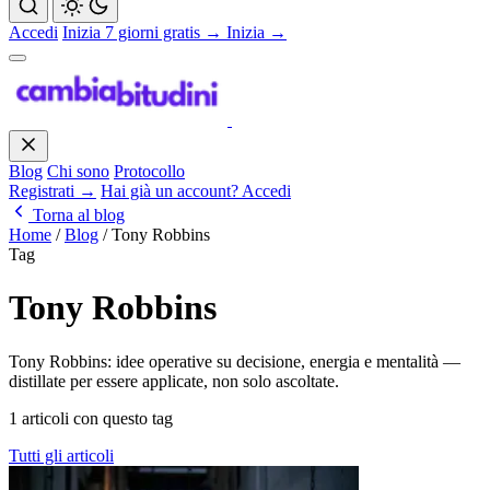
Accedi
Inizia 7 giorni gratis →
Inizia →
Blog
Chi sono
Protocollo
Registrati →
Hai già un account? Accedi
Torna al blog
Home
/
Blog
/
Tony Robbins
Tag
Tony Robbins
Tony Robbins: idee operative su decisione, energia e mentalità —
distillate per essere applicate, non solo ascoltate.
1 articoli con questo tag
Tutti gli articoli