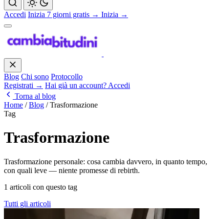
Accedi
Inizia 7 giorni gratis →
Inizia →
Blog
Chi sono
Protocollo
Registrati →
Hai già un account? Accedi
Torna al blog
Home
/
Blog
/
Trasformazione
Tag
Trasformazione
Trasformazione personale: cosa cambia davvero, in quanto tempo,
con quali leve — niente promesse di rebirth.
1 articoli con questo tag
Tutti gli articoli