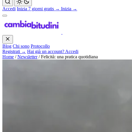
Accedi
Inizia 7 giorni gratis →
Inizia →
Blog
Chi sono
Protocollo
Registrati →
Hai già un account? Accedi
Home
/
Newsletter
/
Felicità: una pratica quotidiana