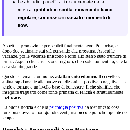
Le abitudini più efficaci documentate dalla
ricerca:
gratitudine scritta
,
movimento fisico
regolare
,
connessioni sociali
e
momenti di
flow
.
Aspetti la promozione per sentirti finalmente bene. Poi arriva, e
dopo due settimane stai già pensando alla prossima. Aspetti le
vacanze, poi le vacanze finiscono e torni allo stesso stato d'umore di
prima. Aspetti che la relazione migliori, che i soldi aumentino, che la
casa sia più grande.
Questo schema ha un nome:
adattamento edonico
. Il cervello si
abitua rapidamente alle nuove condizioni — positive o negative — e
tende a tornare a un livello base di benessere. Il che significa che
inseguire traguardi come fonte primaria di felicità è strutturalmente
inefficace.
La buona notizia è che la
psicologia positiva
ha identificato cosa
funziona davvero: non grandi eventi, ma piccole pratiche ripetute nel
tempo.
Perché i Traguardi Non Bastano