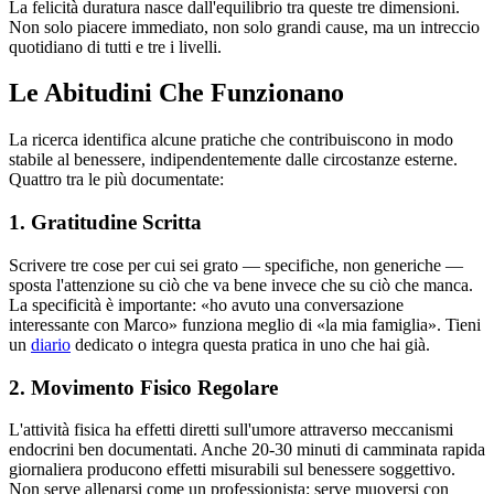
La felicità duratura nasce dall'equilibrio tra queste tre dimensioni.
Non solo piacere immediato, non solo grandi cause, ma un intreccio
quotidiano di tutti e tre i livelli.
Le Abitudini Che Funzionano
La ricerca identifica alcune pratiche che contribuiscono in modo
stabile al benessere, indipendentemente dalle circostanze esterne.
Quattro tra le più documentate:
1. Gratitudine Scritta
Scrivere tre cose per cui sei grato — specifiche, non generiche —
sposta l'attenzione su ciò che va bene invece che su ciò che manca.
La specificità è importante: «ho avuto una conversazione
interessante con Marco» funziona meglio di «la mia famiglia». Tieni
un
diario
dedicato o integra questa pratica in uno che hai già.
2. Movimento Fisico Regolare
L'attività fisica ha effetti diretti sull'umore attraverso meccanismi
endocrini ben documentati. Anche 20-30 minuti di camminata rapida
giornaliera producono effetti misurabili sul benessere soggettivo.
Non serve allenarsi come un professionista: serve muoversi con