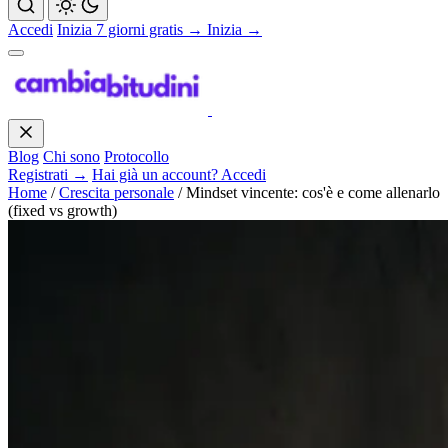
Accedi
Inizia 7 giorni gratis →
Inizia →
Blog
Chi sono
Protocollo
Registrati →
Hai già un account? Accedi
Home
/
Crescita personale
/
Mindset vincente: cos'è e come allenarlo
(fixed vs growth)