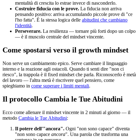
mentalità di crescita lo estrae invece di nasconderlo.
Costruire fiducia con le prove.
La fiducia non arriva
pensando positivo: arriva accumulando piccole prove di "ce
l'ho fatta". È la stessa logica delle
abitudini che cambiano
l'identità
.
Perseverare.
La resilienza — tornare più forti dopo un colpo
— è il muscolo centrale del mindset vincente.
Come spostarsi verso il growth mindset
Non serve un cambiamento epico. Serve cambiare il linguaggio
interno e la reazione agli ostacoli. Quando ti senti dire "non ci
riesco", la trappola è il fixed mindset che parla. Riconoscerlo è metà
del lavoro — l'altra metà è riscrivere quel pensiero, come
spieghiamo in
come superare i limiti mentali
.
Il protocollo Cambia le Tue Abitudini
Ecco come allenare il mindset vincente in 2 minuti al giorno — il
metodo
Cambia le Tue Abitudini
:
Il potere dell'"ancora".
Ogni "non sono capace" diventa
"non sono capace
ancora
". Una parola che trasforma una
sentenza in un percorso.