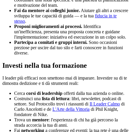
e motivazione del team.
Fai da mentore ai colleghi junior.
Aiutare gli altri a crescere
sviluppa le tue capacità di guida — e la tua
fiducia in te
stesso
.
Proponi miglioramenti ai processi.
Identifica
un'inefficienza, presenta una proposta concreta e guidane
l'implementazione: iniziativa ed esecuzione in un colpo solo.
Partecipa a comitati e gruppi interni.
Sono occasioni
preziose per uscire dal tuo silo e farti conoscere in funzioni
diverse.
Investi nella tua formazione
I leader più efficaci non smettono mai di imparare. Investire su di te
dimostra dedizione e ti dà strumenti reali:
Cerca
corsi di leadership
offerti dalla tua azienda o online.
Costruisci una
lista di lettura
: libri, newsletter, podcast di
settore. Sul Protocollo trovi i riassunti di
Il Leader Calmo
di
Carlo Ancelotti e de
L'Arte della Vittoria
di Phil Knight,
fondatore di Nike.
Trova un
mentore
: l'esperienza di chi ha già percorso la
strada accorcia la tua di anni.
Fai
networking
a conferenze ed eventi: la tua rete è una delle