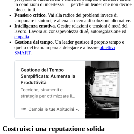
in condizioni di incertezza — perché un leader che non decide
blocca tutti.
Pensiero critico.
Vai alla radice dei problemi invece di
tamponare i sintomi, e allena la ricerca di soluzioni alternative.
Intelligenza emotiva.
Gestire relazioni e tensioni è metà del
lavoro. Lavora su consapevolezza di sé, autoregolazione ed
empatia
.
Gestione del tempo.
Un leader gestisce il proprio tempo e
quello del team: impara a delegare e a fissare
obiettivi
SMART
.
Gestione del Tempo
Semplificata: Aumenta la
Produttività
Tecniche, strumenti e
strategie per ottimizzare il
tuo tempo e raggiungere i
tuoi obiettivi riducendo lo
Cambia le tue Abitudini
Domenico Marra
stress.
Costruisci una reputazione solida