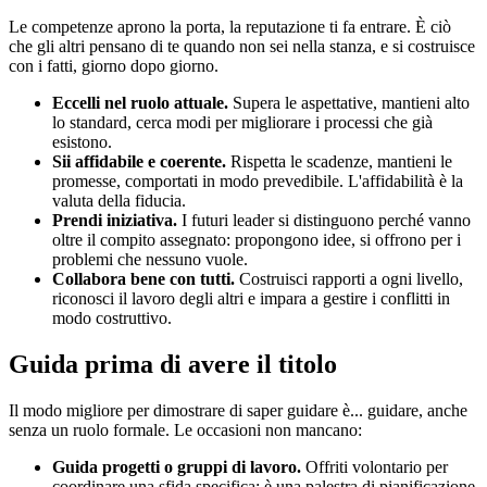
Le competenze aprono la porta, la reputazione ti fa entrare. È ciò
che gli altri pensano di te quando non sei nella stanza, e si costruisce
con i fatti, giorno dopo giorno.
Eccelli nel ruolo attuale.
Supera le aspettative, mantieni alto
lo standard, cerca modi per migliorare i processi che già
esistono.
Sii affidabile e coerente.
Rispetta le scadenze, mantieni le
promesse, comportati in modo prevedibile. L'affidabilità è la
valuta della fiducia.
Prendi iniziativa.
I futuri leader si distinguono perché vanno
oltre il compito assegnato: propongono idee, si offrono per i
problemi che nessuno vuole.
Collabora bene con tutti.
Costruisci rapporti a ogni livello,
riconosci il lavoro degli altri e impara a gestire i conflitti in
modo costruttivo.
Guida prima di avere il titolo
Il modo migliore per dimostrare di saper guidare è... guidare, anche
senza un ruolo formale. Le occasioni non mancano:
Guida progetti o gruppi di lavoro.
Offriti volontario per
coordinare una sfida specifica: è una palestra di pianificazione