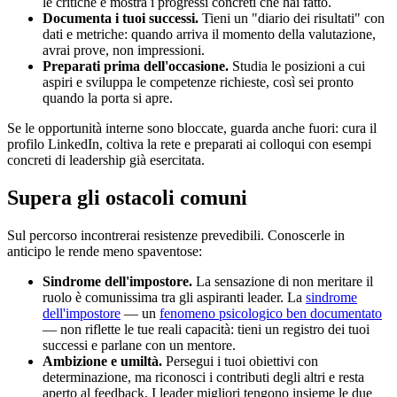
le critiche e mostra i progressi concreti che hai fatto.
Documenta i tuoi successi.
Tieni un "diario dei risultati" con
dati e metriche: quando arriva il momento della valutazione,
avrai prove, non impressioni.
Preparati prima dell'occasione.
Studia le posizioni a cui
aspiri e sviluppa le competenze richieste, così sei pronto
quando la porta si apre.
Se le opportunità interne sono bloccate, guarda anche fuori: cura il
profilo LinkedIn, coltiva la rete e preparati ai colloqui con esempi
concreti di leadership già esercitata.
Supera gli ostacoli comuni
Sul percorso incontrerai resistenze prevedibili. Conoscerle in
anticipo le rende meno spaventose:
Sindrome dell'impostore.
La sensazione di non meritare il
ruolo è comunissima tra gli aspiranti leader. La
sindrome
dell'impostore
— un
fenomeno psicologico ben documentato
— non riflette le tue reali capacità: tieni un registro dei tuoi
successi e parlane con un mentore.
Ambizione e umiltà.
Persegui i tuoi obiettivi con
determinazione, ma riconosci i contributi degli altri e resta
aperto al feedback. I leader migliori tengono insieme le due