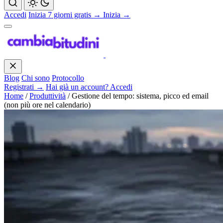
Accedi
Inizia 7 giorni gratis →
Inizia →
Blog
Chi sono
Protocollo
Registrati →
Hai già un account? Accedi
Home
/
Produttività
/
Gestione del tempo: sistema, picco ed email
(non più ore nel calendario)