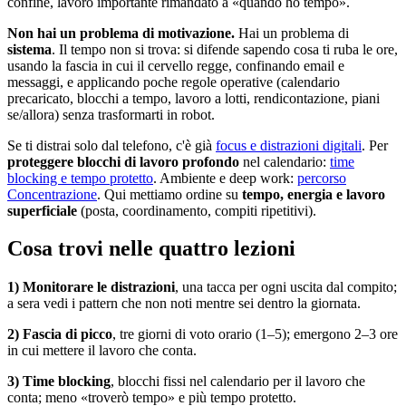
confine, lavoro importante rimandato a «quando ho tempo».
Non hai un problema di motivazione.
Hai un problema di
sistema
. Il tempo non si trova: si difende sapendo cosa ti ruba le ore,
usando la fascia in cui il cervello regge, confinando email e
messaggi, e applicando poche regole operative (calendario
precaricato, blocchi a tempo, lavoro a lotti, rendicontazione, piani
se/allora) senza trasformarti in robot.
Se ti distrai solo dal telefono, c'è già
focus e distrazioni digitali
. Per
proteggere blocchi di lavoro profondo
nel calendario:
time
blocking e tempo protetto
. Ambiente e deep work:
percorso
Concentrazione
. Qui mettiamo ordine su
tempo, energia e lavoro
superficiale
(posta, coordinamento, compiti ripetitivi).
Cosa trovi nelle quattro lezioni
1) Monitorare le distrazioni
, una tacca per ogni uscita dal compito;
a sera vedi i pattern che non noti mentre sei dentro la giornata.
2) Fascia di picco
, tre giorni di voto orario (1–5); emergono 2–3 ore
in cui mettere il lavoro che conta.
3) Time blocking
, blocchi fissi nel calendario per il lavoro che
conta; meno «troverò tempo» e più tempo protetto.