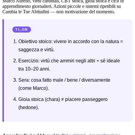
Marco Aurelio, virtù cardinali, CBT stoica, gioia stoica e cicli di
apprendimento giornalieri. Azioni piccole e sistemi ripetibili su
Cambia le Tue Abitudini — non motivazione del momento.
TL;DR
Obiettivo stoico: vivere in accordo con la natura =
saggezza e virtù.
Esercizio: virtù che ammiri negli altri + sé ideale
tra 10–20 anni.
Sera: cosa fatto male / bene / diversamente
(come Marco).
Gioia stoica (chara) ≠ piacere passeggero
(hedone).