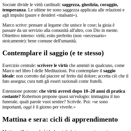
Socrate divide le virtù cardinali:
saggezza, giustizia, coraggio,
temperanza
. Le ultime tre sono saggezza applicata alle relazioni e
agli impulsi (paure e desideri «malsani»).
Marco scrive: pensare al legame che unisce le cose; la gioia è
passare da un servizio alla comunità all'altro, con Dio in mente.
Obiettivo interno: virtù; esito preferito (non «necessario»
stoicamente): bene comune dell'umanità.
Contemplare il saggio (e te stesso)
Esercizio centrale:
scrivere le virtù
che ammiri in qualcuno, come
Marco nel libro I delle Meditazioni. Poi contemplare il
saggio
ideale
: non corrotto dal piacere né ferito dal dolore; accetta ciò che il
fato assegna; cura tutti gli esseri razionali come fratelli.
Estensione potente:
che virtù avresti dopo 10–20 anni di pratica
costante?
Robertson propone quasi un'eulogio: immagina il tuo
funerale, quali parole vuoi sentire? Scrivile. Poi: «se sono
importanti,
oggi
è il giorno per viverle.»
Mattina e sera: cicli di apprendimento