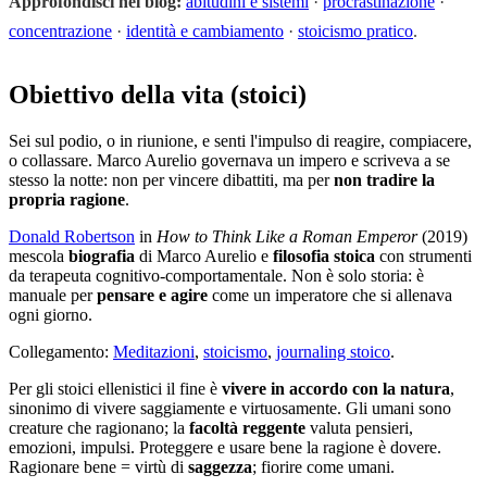
Approfondisci nel blog:
abitudini e sistemi
·
procrastinazione
·
concentrazione
·
identità e cambiamento
·
stoicismo pratico
.
Obiettivo della vita (stoici)
Sei sul podio, o in riunione, e senti l'impulso di reagire, compiacere,
o collassare. Marco Aurelio governava un impero e scriveva a se
stesso la notte: non per vincere dibattiti, ma per
non tradire la
propria ragione
.
Donald Robertson
in
How to Think Like a Roman Emperor
(2019)
mescola
biografia
di Marco Aurelio e
filosofia stoica
con strumenti
da terapeuta cognitivo-comportamentale. Non è solo storia: è
manuale per
pensare e agire
come un imperatore che si allenava
ogni giorno.
Collegamento:
Meditazioni
,
stoicismo
,
journaling stoico
.
Per gli stoici ellenistici il fine è
vivere in accordo con la natura
,
sinonimo di vivere saggiamente e virtuosamente. Gli umani sono
creature che ragionano; la
facoltà reggente
valuta pensieri,
emozioni, impulsi. Proteggere e usare bene la ragione è dovere.
Ragionare bene = virtù di
saggezza
; fiorire come umani.