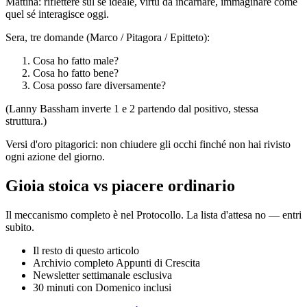
Mattina: riflettere sul sé ideale, virtù da incarnare, immaginare come
quel sé interagisce oggi.
Sera, tre domande (Marco / Pitagora / Epitteto):
Cosa ho fatto male?
Cosa ho fatto bene?
Cosa posso fare diversamente?
(Lanny Bassham inverte 1 e 2 partendo dal positivo, stessa
struttura.)
Versi d'oro pitagorici: non chiudere gli occhi finché non hai rivisto
ogni azione del giorno.
Gioia stoica vs piacere ordinario
Il meccanismo completo è nel Protocollo. La lista d'attesa no — entri
subito.
Il resto di questo articolo
Archivio completo Appunti di Crescita
Newsletter settimanale esclusiva
30 minuti con Domenico inclusi