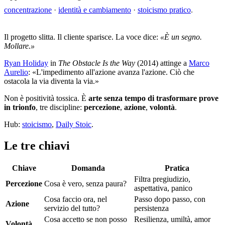
concentrazione
·
identità e cambiamento
·
stoicismo pratico
.
Il progetto slitta. Il cliente sparisce. La voce dice:
«È un segno.
Mollare.»
Ryan Holiday
in
The Obstacle Is the Way
(2014) attinge a
Marco
Aurelio
: «L'impedimento all'azione avanza l'azione. Ciò che
ostacola la via diventa la via.»
Non è positività tossica. È
arte senza tempo di trasformare prove
in trionfo
, tre discipline:
percezione
,
azione
,
volontà
.
Hub:
stoicismo
,
Daily Stoic
.
Le tre chiavi
Chiave
Domanda
Pratica
Filtra pregiudizio,
Percezione
Cosa è vero, senza paura?
aspettativa, panico
Cosa faccio ora, nel
Passo dopo passo, con
Azione
servizio del tutto?
persistenza
Cosa accetto se non posso
Resilienza, umiltà, amor
Volontà