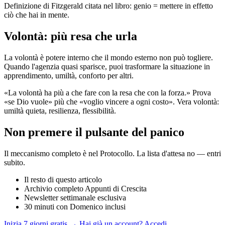
Definizione di Fitzgerald citata nel libro: genio = mettere in effetto
ciò che hai in mente.
Volontà: più resa che urla
La volontà è potere interno che il mondo esterno non può togliere.
Quando l'agenzia quasi sparisce, puoi trasformare la situazione in
apprendimento, umiltà, conforto per altri.
«La volontà ha più a che fare con la resa che con la forza.» Prova
«se Dio vuole» più che «voglio vincere a ogni costo». Vera volontà:
umiltà quieta, resilienza, flessibilità.
Non premere il pulsante del panico
Il meccanismo completo è nel Protocollo. La lista d'attesa no — entri
subito.
Il resto di questo articolo
Archivio completo Appunti di Crescita
Newsletter settimanale esclusiva
30 minuti con Domenico inclusi
Inizia 7 giorni gratis →
Hai già un account? Accedi