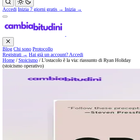
Accedi
Inizia 7 giorni gratis →
Inizia →
Blog
Chi sono
Protocollo
Registrati →
Hai già un account? Accedi
Home
/
Stoicismo
/
L'ostacolo è la via: riassunto di Ryan Holiday
(stoicismo operativo)