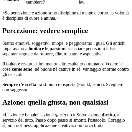
cambiare?
fati
«Se percezione e azione sono discipline di mente e corpo, la volontà
è disciplina di cuore e anima.»
Percezione: vedere semplice
Siamo emotivi, soggettivi, miope, e peggioriamo i guai. Gli antichi
imparavano a
limitare le passioni
: scacciare percezioni false,
separare segnale da rumore, filtrare paura e aspettativa.
Risultato: restare calmi mentre altri esultano o tremano. Vedere le
cose
come sono
, né buone né cattive in sé, vantaggio enorme contro
gli ostacoli.
Sempre c'è scelta
tra stimolo e risposta (Frankl, stoici). Scegliere
con saggezza.
Azione: quella giusta, non qualsiasi
«L'azione è banale; l'azione
giusta
no.» Serve azione
diretta
, al
servizio del tutto. Passo dopo passo si smonta l'ostacolo. Coraggio
sì, non rashness: applicazione creativa, non forza bruta.