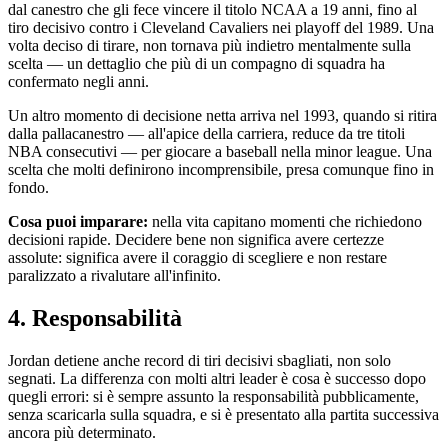
dal canestro che gli fece vincere il titolo NCAA a 19 anni, fino al
tiro decisivo contro i Cleveland Cavaliers nei playoff del 1989. Una
volta deciso di tirare, non tornava più indietro mentalmente sulla
scelta — un dettaglio che più di un compagno di squadra ha
confermato negli anni.
Un altro momento di decisione netta arriva nel 1993, quando si ritira
dalla pallacanestro — all'apice della carriera, reduce da tre titoli
NBA consecutivi — per giocare a baseball nella minor league. Una
scelta che molti definirono incomprensibile, presa comunque fino in
fondo.
Cosa puoi imparare:
nella vita capitano momenti che richiedono
decisioni rapide. Decidere bene non significa avere certezze
assolute: significa avere il coraggio di scegliere e non restare
paralizzato a rivalutare all'infinito.
4. Responsabilità
Jordan detiene anche record di tiri decisivi sbagliati, non solo
segnati. La differenza con molti altri leader è cosa è successo dopo
quegli errori: si è sempre assunto la responsabilità pubblicamente,
senza scaricarla sulla squadra, e si è presentato alla partita successiva
ancora più determinato.