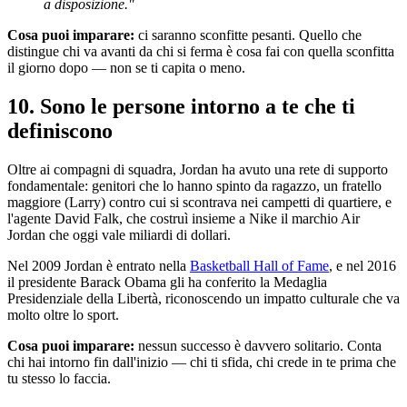
a disposizione."
Cosa puoi imparare:
ci saranno sconfitte pesanti. Quello che
distingue chi va avanti da chi si ferma è cosa fai con quella sconfitta
il giorno dopo — non se ti capita o meno.
10. Sono le persone intorno a te che ti
definiscono
Oltre ai compagni di squadra, Jordan ha avuto una rete di supporto
fondamentale: genitori che lo hanno spinto da ragazzo, un fratello
maggiore (Larry) contro cui si scontrava nei campetti di quartiere, e
l'agente David Falk, che costruì insieme a Nike il marchio Air
Jordan che oggi vale miliardi di dollari.
Nel 2009 Jordan è entrato nella
Basketball Hall of Fame
, e nel 2016
il presidente Barack Obama gli ha conferito la Medaglia
Presidenziale della Libertà, riconoscendo un impatto culturale che va
molto oltre lo sport.
Cosa puoi imparare:
nessun successo è davvero solitario. Conta
chi hai intorno fin dall'inizio — chi ti sfida, chi crede in te prima che
tu stesso lo faccia.