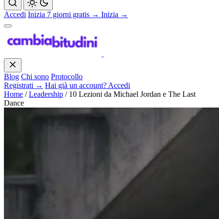
Accedi
Inizia 7 giorni gratis →
Inizia →
Blog
Chi sono
Protocollo
Registrati →
Hai già un account? Accedi
Home
/
Leadership
/
10 Lezioni da Michael Jordan e The Last
Dance