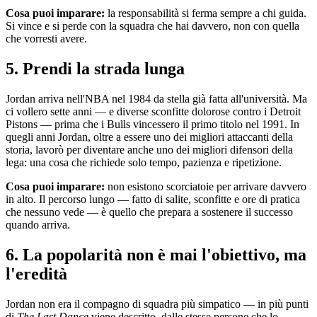
Cosa puoi imparare:
la responsabilità si ferma sempre a chi guida.
Si vince e si perde con la squadra che hai davvero, non con quella
che vorresti avere.
5. Prendi la strada lunga
Jordan arriva nell'NBA nel 1984 da stella già fatta all'università. Ma
ci vollero sette anni — e diverse sconfitte dolorose contro i Detroit
Pistons — prima che i Bulls vincessero il primo titolo nel 1991. In
quegli anni Jordan, oltre a essere uno dei migliori attaccanti della
storia, lavorò per diventare anche uno dei migliori difensori della
lega: una cosa che richiede solo tempo, pazienza e ripetizione.
Cosa puoi imparare:
non esistono scorciatoie per arrivare davvero
in alto. Il percorso lungo — fatto di salite, sconfitte e ore di pratica
che nessuno vede — è quello che prepara a sostenere il successo
quando arriva.
6. La popolarità non è mai l'obiettivo, ma
l'eredità
Jordan non era il compagno di squadra più simpatico — in più punti
di
The Last Dance
viene descritto, dalle stesse persone che lo