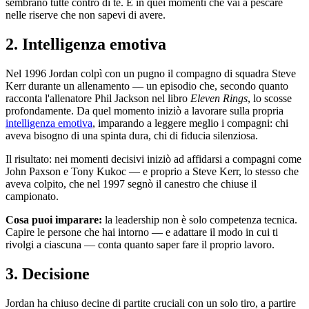
sembrano tutte contro di te. È in quei momenti che vai a pescare
nelle riserve che non sapevi di avere.
2. Intelligenza emotiva
Nel 1996 Jordan colpì con un pugno il compagno di squadra Steve
Kerr durante un allenamento — un episodio che, secondo quanto
racconta l'allenatore Phil Jackson nel libro
Eleven Rings
, lo scosse
profondamente. Da quel momento iniziò a lavorare sulla propria
intelligenza emotiva
, imparando a leggere meglio i compagni: chi
aveva bisogno di una spinta dura, chi di fiducia silenziosa.
Il risultato: nei momenti decisivi iniziò ad affidarsi a compagni come
John Paxson e Tony Kukoc — e proprio a Steve Kerr, lo stesso che
aveva colpito, che nel 1997 segnò il canestro che chiuse il
campionato.
Cosa puoi imparare:
la leadership non è solo competenza tecnica.
Capire le persone che hai intorno — e adattare il modo in cui ti
rivolgi a ciascuna — conta quanto saper fare il proprio lavoro.
3. Decisione
Jordan ha chiuso decine di partite cruciali con un solo tiro, a partire