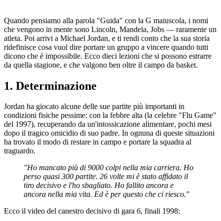
Quando pensiamo alla parola "Guida" con la G maiuscola, i nomi
che vengono in mente sono Lincoln, Mandela, Jobs — raramente un
atleta. Poi arrivi a Michael Jordan, e ti rendi conto che la sua storia
ridefinisce cosa vuol dire portare un gruppo a vincere quando tutti
dicono che è impossibile. Ecco dieci lezioni che si possono estrarre
da quella stagione, e che valgono ben oltre il campo da basket.
1. Determinazione
Jordan ha giocato alcune delle sue partite più importanti in
condizioni fisiche pessime: con la febbre alta (la celebre "Flu Game"
del 1997), recuperando da un'intossicazione alimentare, pochi mesi
dopo il tragico omicidio di suo padre. In ognuna di queste situazioni
ha trovato il modo di restare in campo e portare la squadra al
traguardo.
"Ho mancato più di 9000 colpi nella mia carriera. Ho
perso quasi 300 partite. 26 volte mi è stato affidato il
tiro decisivo e l'ho sbagliato. Ho fallito ancora e
ancora nella mia vita. Ed è per questo che ci riesco."
Ecco il video del canestro decisivo di gara 6, finali 1998: