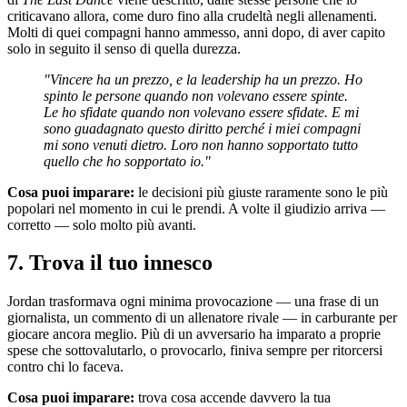
criticavano allora, come duro fino alla crudeltà negli allenamenti.
Molti di quei compagni hanno ammesso, anni dopo, di aver capito
solo in seguito il senso di quella durezza.
"Vincere ha un prezzo, e la leadership ha un prezzo. Ho
spinto le persone quando non volevano essere spinte.
Le ho sfidate quando non volevano essere sfidate. E mi
sono guadagnato questo diritto perché i miei compagni
mi sono venuti dietro. Loro non hanno sopportato tutto
quello che ho sopportato io."
Cosa puoi imparare:
le decisioni più giuste raramente sono le più
popolari nel momento in cui le prendi. A volte il giudizio arriva —
corretto — solo molto più avanti.
7. Trova il tuo innesco
Jordan trasformava ogni minima provocazione — una frase di un
giornalista, un commento di un allenatore rivale — in carburante per
giocare ancora meglio. Più di un avversario ha imparato a proprie
spese che sottovalutarlo, o provocarlo, finiva sempre per ritorcersi
contro chi lo faceva.
Cosa puoi imparare:
trova cosa accende davvero la tua