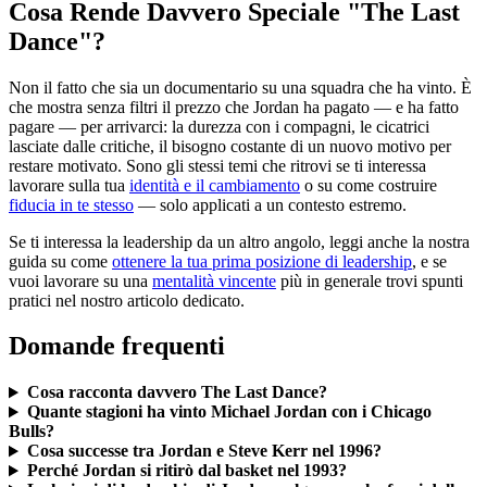
Cosa Rende Davvero Speciale "The Last
Dance"?
Non il fatto che sia un documentario su una squadra che ha vinto. È
che mostra senza filtri il prezzo che Jordan ha pagato — e ha fatto
pagare — per arrivarci: la durezza con i compagni, le cicatrici
lasciate dalle critiche, il bisogno costante di un nuovo motivo per
restare motivato. Sono gli stessi temi che ritrovi se ti interessa
lavorare sulla tua
identità e il cambiamento
o su come costruire
fiducia in te stesso
— solo applicati a un contesto estremo.
Se ti interessa la leadership da un altro angolo, leggi anche la nostra
guida su come
ottenere la tua prima posizione di leadership
, e se
vuoi lavorare su una
mentalità vincente
più in generale trovi spunti
pratici nel nostro articolo dedicato.
Domande frequenti
Cosa racconta davvero The Last Dance?
Quante stagioni ha vinto Michael Jordan con i Chicago
Bulls?
Cosa successe tra Jordan e Steve Kerr nel 1996?
Perché Jordan si ritirò dal basket nel 1993?