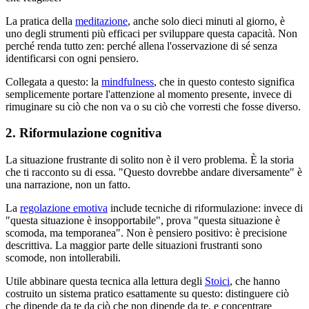
La pratica della
meditazione
, anche solo dieci minuti al giorno, è
uno degli strumenti più efficaci per sviluppare questa capacità. Non
perché renda tutto zen: perché allena l'osservazione di sé senza
identificarsi con ogni pensiero.
Collegata a questo: la
mindfulness
, che in questo contesto significa
semplicemente portare l'attenzione al momento presente, invece di
rimuginare su ciò che non va o su ciò che vorresti che fosse diverso.
2. Riformulazione cognitiva
La situazione frustrante di solito non è il vero problema. È la storia
che ti racconto su di essa. "Questo dovrebbe andare diversamente" è
una narrazione, non un fatto.
La
regolazione emotiva
include tecniche di riformulazione: invece di
"questa situazione è insopportabile", prova "questa situazione è
scomoda, ma temporanea". Non è pensiero positivo: è precisione
descrittiva. La maggior parte delle situazioni frustranti sono
scomode, non intollerabili.
Utile abbinare questa tecnica alla lettura degli
Stoici
, che hanno
costruito un sistema pratico esattamente su questo: distinguere ciò
che dipende da te da ciò che non dipende da te, e concentrare