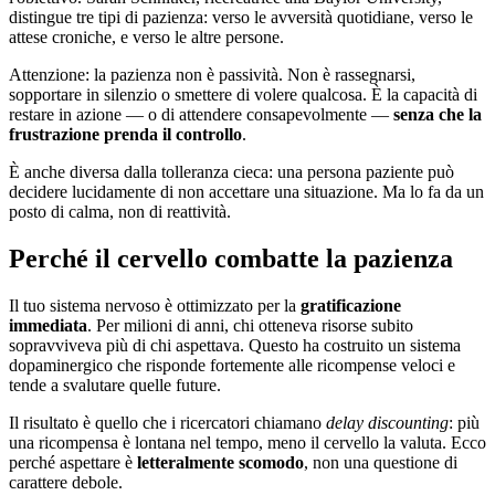
distingue tre tipi di pazienza: verso le avversità quotidiane, verso le
attese croniche, e verso le altre persone.
Attenzione: la pazienza non è passività. Non è rassegnarsi,
sopportare in silenzio o smettere di volere qualcosa. È la capacità di
restare in azione — o di attendere consapevolmente —
senza che la
frustrazione prenda il controllo
.
È anche diversa dalla tolleranza cieca: una persona paziente può
decidere lucidamente di non accettare una situazione. Ma lo fa da un
posto di calma, non di reattività.
Perché il cervello combatte la pazienza
Il tuo sistema nervoso è ottimizzato per la
gratificazione
immediata
. Per milioni di anni, chi otteneva risorse subito
sopravviveva più di chi aspettava. Questo ha costruito un sistema
dopaminergico che risponde fortemente alle ricompense veloci e
tende a svalutare quelle future.
Il risultato è quello che i ricercatori chiamano
delay discounting
: più
una ricompensa è lontana nel tempo, meno il cervello la valuta. Ecco
perché aspettare è
letteralmente scomodo
, non una questione di
carattere debole.