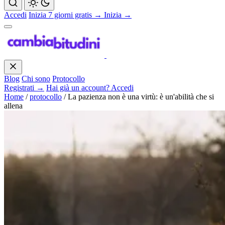
Accedi
Inizia 7 giorni gratis →
Inizia →
Blog
Chi sono
Protocollo
Registrati →
Hai già un account? Accedi
Home
/
protocollo
/
La pazienza non è una virtù: è un'abilità che si
allena