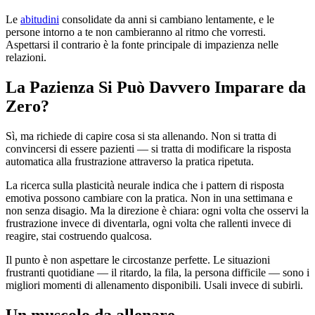
Le
abitudini
consolidate da anni si cambiano lentamente, e le
persone intorno a te non cambieranno al ritmo che vorresti.
Aspettarsi il contrario è la fonte principale di impazienza nelle
relazioni.
La Pazienza Si Può Davvero Imparare da
Zero?
Sì, ma richiede di capire cosa si sta allenando. Non si tratta di
convincersi di essere pazienti — si tratta di modificare la risposta
automatica alla frustrazione attraverso la pratica ripetuta.
La ricerca sulla plasticità neurale indica che i pattern di risposta
emotiva possono cambiare con la pratica. Non in una settimana e
non senza disagio. Ma la direzione è chiara: ogni volta che osservi la
frustrazione invece di diventarla, ogni volta che rallenti invece di
reagire, stai costruendo qualcosa.
Il punto è non aspettare le circostanze perfette. Le situazioni
frustranti quotidiane — il ritardo, la fila, la persona difficile — sono i
migliori momenti di allenamento disponibili. Usali invece di subirli.
Un muscolo da allenare