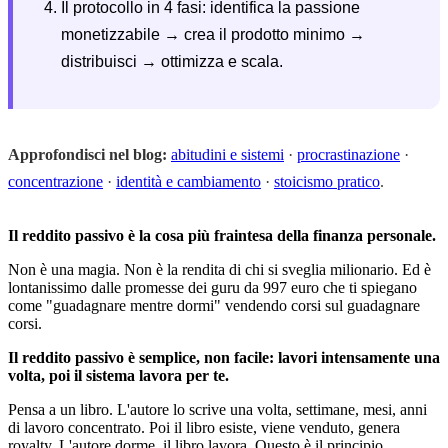
Il protocollo in 4 fasi: identifica la passione
monetizzabile → crea il prodotto minimo →
distribuisci → ottimizza e scala.
Approfondisci nel blog:
abitudini e sistemi
·
procrastinazione
·
concentrazione
·
identità e cambiamento
·
stoicismo pratico
.
Il reddito passivo è la cosa più fraintesa della finanza personale.
Non è una magia. Non è la rendita di chi si sveglia milionario. Ed è
lontanissimo dalle promesse dei guru da 997 euro che ti spiegano
come "guadagnare mentre dormi" vendendo corsi sul guadagnare
corsi.
Il reddito passivo è semplice, non facile: lavori intensamente una
volta, poi il sistema lavora per te.
Pensa a un libro. L'autore lo scrive una volta, settimane, mesi, anni
di lavoro concentrato. Poi il libro esiste, viene venduto, genera
royalty. L'autore dorme, il libro lavora. Questo è il principio.