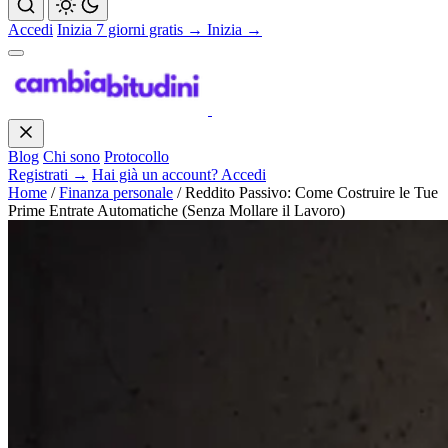
Accedi
Inizia 7 giorni gratis →
Inizia →
Blog
Chi sono
Protocollo
Registrati →
Hai già un account? Accedi
Home
/
Finanza personale
/
Reddito Passivo: Come Costruire le Tue
Prime Entrate Automatiche (Senza Mollare il Lavoro)