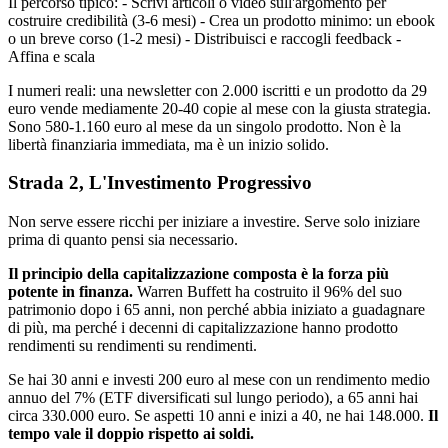
Il percorso tipico: - Scrivi articoli o video sull'argomento per
costruire credibilità (3-6 mesi) - Crea un prodotto minimo: un ebook
o un breve corso (1-2 mesi) - Distribuisci e raccogli feedback -
Affina e scala
I numeri reali: una newsletter con 2.000 iscritti e un prodotto da 29
euro vende mediamente 20-40 copie al mese con la giusta strategia.
Sono 580-1.160 euro al mese da un singolo prodotto. Non è la
libertà finanziaria immediata, ma è un inizio solido.
Strada 2, L'Investimento Progressivo
Non serve essere ricchi per iniziare a investire. Serve solo iniziare
prima di quanto pensi sia necessario.
Il principio della capitalizzazione composta è la forza più
potente in finanza.
Warren Buffett ha costruito il 96% del suo
patrimonio dopo i 65 anni, non perché abbia iniziato a guadagnare
di più, ma perché i decenni di capitalizzazione hanno prodotto
rendimenti su rendimenti su rendimenti.
Se hai 30 anni e investi 200 euro al mese con un rendimento medio
annuo del 7% (ETF diversificati sul lungo periodo), a 65 anni hai
circa 330.000 euro. Se aspetti 10 anni e inizi a 40, ne hai 148.000.
Il
tempo vale il doppio rispetto ai soldi.