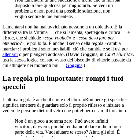
disposto a fare qualcosa per migliorarla. Se vedi un
problema e non porti una possibile soluzione, non
voglio sentire le tue lamentele.
Lamentarsi non ha mai avvicinato nessuno a un obiettivo. È la
differenza tra la Vittima — che si lamenta, spettegola e critica — e
l'Eroe, che si chiede «
cosa voglio?
» e «
cosa devo fare per
ottenerlo?
», e poi lo fa. È anche il senso della regola «cambia
marcia»: i problemi sono inevitabili, ciò che cambia è se li usi per
allenarti
o per piangerti addosso. (David Goggins, in
Can't Hurt Me
,
usa la stessa logica col suo «vaso dei biscotti» di vittorie passate da
cui attingere nei momenti bui —
Goggins
.)
La regola più importante: rompi i tuoi
specchi
L'ultima regola è anche il cuore del libro. «Rompere gli specchi»
significa smettere di guardare solo il proprio riflesso e iniziare a
vedere le persone dietro il vetro che potrebbero usare il tuo aiuto.
Non è un gioco a somma zero. Può avere infiniti
vincitori, davvero, purché rendiamo il dare indietro una
parte della vita. Vuoi aiutare te stesso? Aiuta gli altri. È