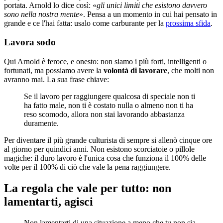
portata. Arnold lo dice così: «
gli unici limiti che esistono davvero
sono nella nostra mente
». Pensa a un momento in cui hai pensato in
grande e ce l'hai fatta: usalo come carburante per la
prossima sfida
.
Lavora sodo
Qui Arnold è feroce, e onesto: non siamo i più forti, intelligenti o
fortunati, ma possiamo avere la
volontà di lavorare
, che molti non
avranno mai. La sua frase chiave:
Se il lavoro per raggiungere qualcosa di speciale non ti
ha fatto male, non ti è costato nulla o almeno non ti ha
reso scomodo, allora non stai lavorando abbastanza
duramente.
Per diventare il più grande culturista di sempre si allenò cinque ore
al giorno per quindici anni. Non esistono scorciatoie o pillole
magiche: il duro lavoro è l'unica cosa che funziona il 100% delle
volte per il 100% di ciò che vale la pena raggiungere.
La regola che vale per tutto: non
lamentarti, agisci
Non lamentarti di una situazione a meno che tu non sia