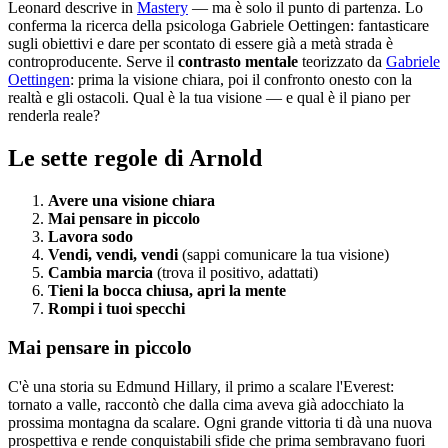
Leonard descrive in
Mastery
— ma è solo il punto di partenza. Lo
conferma la ricerca della psicologa Gabriele Oettingen: fantasticare
sugli obiettivi e dare per scontato di essere già a metà strada è
controproducente. Serve il
contrasto mentale
teorizzato da
Gabriele
Oettingen
: prima la visione chiara, poi il confronto onesto con la
realtà e gli ostacoli. Qual è la tua visione — e qual è il piano per
renderla reale?
Le sette regole di Arnold
Avere una visione chiara
Mai pensare in piccolo
Lavora sodo
Vendi, vendi, vendi
(sappi comunicare la tua visione)
Cambia marcia
(trova il positivo, adattati)
Tieni la bocca chiusa, apri la mente
Rompi i tuoi specchi
Mai pensare in piccolo
C'è una storia su Edmund Hillary, il primo a scalare l'Everest:
tornato a valle, raccontò che dalla cima aveva già adocchiato la
prossima montagna da scalare. Ogni grande vittoria ti dà una nuova
prospettiva e rende conquistabili sfide che prima sembravano fuori