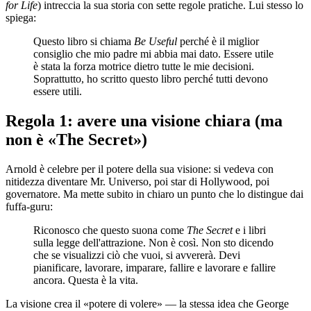
for Life
) intreccia la sua storia con sette regole pratiche. Lui stesso lo
spiega:
Questo libro si chiama
Be Useful
perché è il miglior
consiglio che mio padre mi abbia mai dato. Essere utile
è stata la forza motrice dietro tutte le mie decisioni.
Soprattutto, ho scritto questo libro perché tutti devono
essere utili.
Regola 1: avere una visione chiara (ma
non è «The Secret»)
Arnold è celebre per il potere della sua visione: si vedeva con
nitidezza diventare Mr. Universo, poi star di Hollywood, poi
governatore. Ma mette subito in chiaro un punto che lo distingue dai
fuffa-guru:
Riconosco che questo suona come
The Secret
e i libri
sulla legge dell'attrazione. Non è così. Non sto dicendo
che se visualizzi ciò che vuoi, si avvererà. Devi
pianificare, lavorare, imparare, fallire e lavorare e fallire
ancora. Questa è la vita.
La visione crea il «potere di volere» — la stessa idea che George