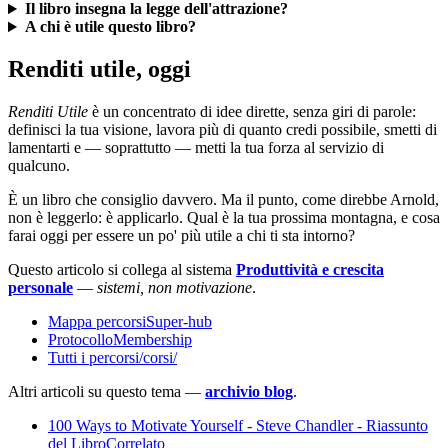
Il libro insegna la legge dell'attrazione?
A chi è utile questo libro?
Renditi utile, oggi
Renditi Utile
è un concentrato di idee dirette, senza giri di parole:
definisci la tua visione, lavora più di quanto credi possibile, smetti di
lamentarti e — soprattutto — metti la tua forza al servizio di
qualcuno.
È un libro che consiglio davvero. Ma il punto, come direbbe Arnold,
non è leggerlo: è applicarlo. Qual è la tua prossima montagna, e cosa
farai oggi per essere un po' più utile a chi ti sta intorno?
Questo articolo si collega al sistema
Produttività e crescita
personale
—
sistemi, non motivazione
.
Mappa percorsiSuper-hub
ProtocolloMembership
Tutti i percorsi/corsi/
Altri articoli su questo tema —
archivio blog
.
100 Ways to Motivate Yourself - Steve Chandler - Riassunto
del LibroCorrelato