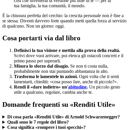
così che diventerai la versione più utile di te — per la
tua famiglia, la tua comunità, il mondo.
È la chiusura perfetta del cerchio: la crescita personale non è fine a
se stessa. Diventi davvero forte quando metti quella forza al servizio
di qualcuno. Non un giorno: oggi.
Cosa portarti via dal libro
Definisci la tua visione e mettila alla prova della realtà.
Scrivi dove vuoi arrivare, poi elenca gli ostacoli concreti e il
primo passo per superarli.
Misura lo sforzo dal disagio.
Se non ti costa nulla,
probabilmente non stai puntando abbastanza in alto.
Trasforma le lamentele in azioni.
Ogni volta che ti senti
lamentarti, chiediti: «cosa posso fare, anche di piccolo?».
Rendi il «dare indietro» un'
abitudine
.
Un piccolo gesto
utile a qualcuno, regolare, cambia anche te.
Domande frequenti su «Renditi Utile»
Di cosa parla «Renditi Utile» di Arnold Schwarzenegger?
Quali sono le 7 regole del libro?
Cosa significa «rompere i tuoi specchi»?