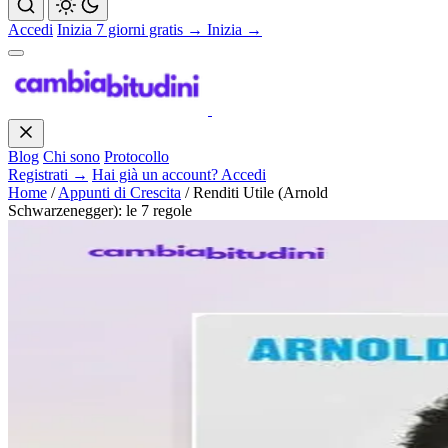
Accedi
Inizia 7 giorni gratis →
Inizia →
Blog
Chi sono
Protocollo
Registrati →
Hai già un account? Accedi
Home
/
Appunti di Crescita
/
Renditi Utile (Arnold
Schwarzenegger): le 7 regole