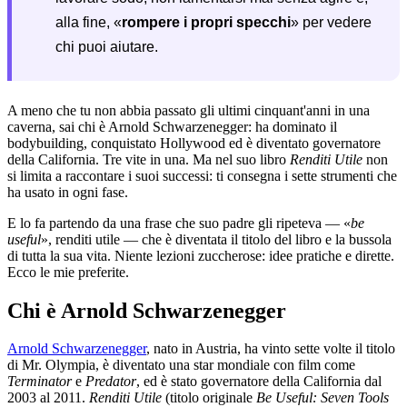
alla fine, «
rompere i propri specchi
» per vedere
chi puoi aiutare.
A meno che tu non abbia passato gli ultimi cinquant'anni in una
caverna, sai chi è Arnold Schwarzenegger: ha dominato il
bodybuilding, conquistato Hollywood ed è diventato governatore
della California. Tre vite in una. Ma nel suo libro
Renditi Utile
non
si limita a raccontare i suoi successi: ti consegna i sette strumenti che
ha usato in ogni fase.
E lo fa partendo da una frase che suo padre gli ripeteva — «
be
useful
», renditi utile — che è diventata il titolo del libro e la bussola
di tutta la sua vita. Niente lezioni zuccherose: idee pratiche e dirette.
Ecco le mie preferite.
Chi è Arnold Schwarzenegger
Arnold Schwarzenegger
, nato in Austria, ha vinto sette volte il titolo
di Mr. Olympia, è diventato una star mondiale con film come
Terminator
e
Predator
, ed è stato governatore della California dal
2003 al 2011.
Renditi Utile
(titolo originale
Be Useful: Seven Tools