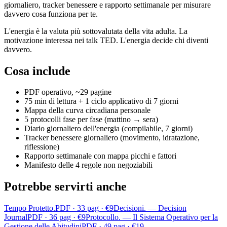
giornaliero, tracker benessere e rapporto settimanale per misurare
davvero cosa funziona per te.
L'energia è la valuta più sottovalutata della vita adulta. La
motivazione interessa nei talk TED. L'energia decide chi diventi
davvero.
Cosa include
PDF operativo, ~29 pagine
75 min di lettura + 1 ciclo applicativo di 7 giorni
Mappa della curva circadiana personale
5 protocolli fase per fase (mattino → sera)
Diario giornaliero dell'energia (compilabile, 7 giorni)
Tracker benessere giornaliero (movimento, idratazione,
riflessione)
Rapporto settimanale con mappa picchi e fattori
Manifesto delle 4 regole non negoziabili
Potrebbe servirti anche
Tempo Protetto.
PDF · 33 pag · €9
Decisioni. — Decision
Journal
PDF · 36 pag · €9
Protocollo. — Il Sistema Operativo per la
Gestione delle Abitudini
PDF · 49 pag · €19