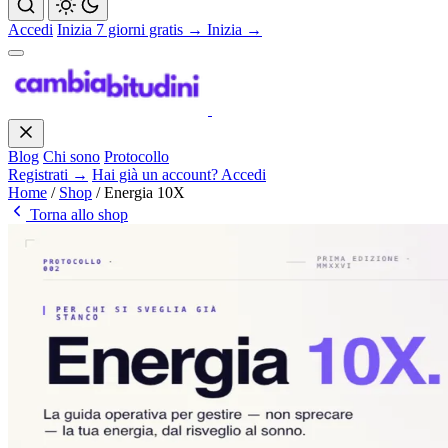
Accedi
Inizia 7 giorni gratis →
Inizia →
Blog
Chi sono
Protocollo
Registrati →
Hai già un account? Accedi
Home
/
Shop
/
Energia 10X
Torna allo shop