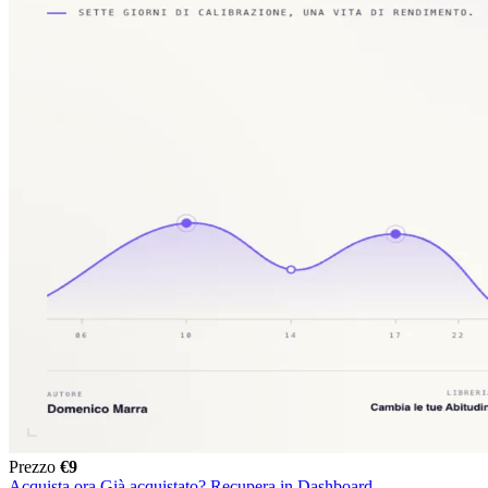
Prezzo
€9
Acquista ora
Già acquistato? Recupera in Dashboard