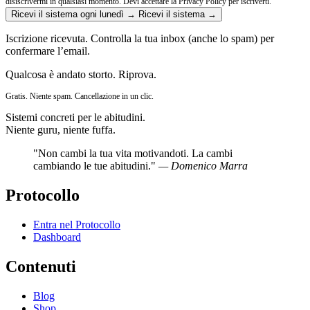
disiscrivermi in qualsiasi momento.
Devi accettare la Privacy Policy per iscriverti.
Ricevi il sistema ogni lunedì →
Ricevi il sistema →
Iscrizione ricevuta. Controlla la tua inbox (anche lo spam) per
confermare l’email.
Qualcosa è andato storto. Riprova.
Gratis. Niente spam. Cancellazione in un clic.
Sistemi concreti per le abitudini.
Niente guru, niente fuffa.
"Non cambi la tua vita motivandoti. La cambi
cambiando le tue abitudini."
— Domenico Marra
Protocollo
Entra nel Protocollo
Dashboard
Contenuti
Blog
Shop