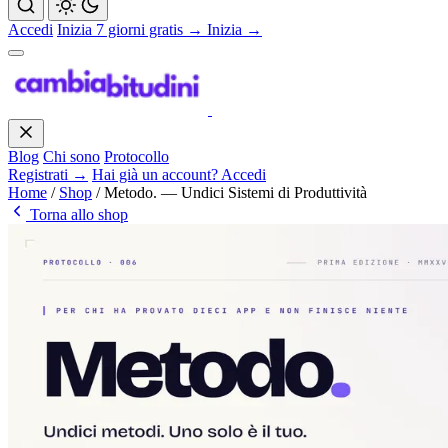
Accedi
Inizia 7 giorni gratis →
Inizia →
Blog
Chi sono
Protocollo
Registrati →
Hai già un account? Accedi
Home
/
Shop
/
Metodo. — Undici Sistemi di Produttività
Torna allo shop