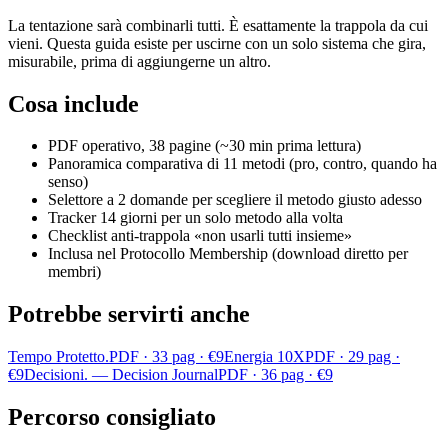
La tentazione sarà combinarli tutti. È esattamente la trappola da cui
vieni. Questa guida esiste per uscirne con un solo sistema che gira,
misurabile, prima di aggiungerne un altro.
Cosa include
PDF operativo, 38 pagine (~30 min prima lettura)
Panoramica comparativa di 11 metodi (pro, contro, quando ha
senso)
Selettore a 2 domande per scegliere il metodo giusto adesso
Tracker 14 giorni per un solo metodo alla volta
Checklist anti-trappola «non usarli tutti insieme»
Inclusa nel Protocollo Membership (download diretto per
membri)
Potrebbe servirti anche
Tempo Protetto.
PDF · 33 pag · €9
Energia 10X
PDF · 29 pag ·
€9
Decisioni. — Decision Journal
PDF · 36 pag · €9
Percorso consigliato