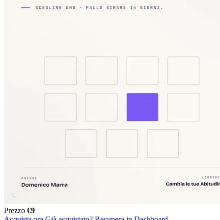
Prezzo
€9
Acquista ora
Già acquistato? Recupera in Dashboard