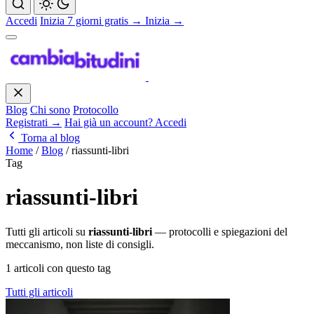
Accedi
Inizia 7 giorni gratis →
Inizia →
Blog
Chi sono
Protocollo
Registrati →
Hai già un account? Accedi
Torna al blog
Home
/
Blog
/
riassunti-libri
Tag
riassunti-libri
Tutti gli articoli su
riassunti-libri
— protocolli e spiegazioni del
meccanismo, non liste di consigli.
1 articoli con questo tag
Tutti gli articoli