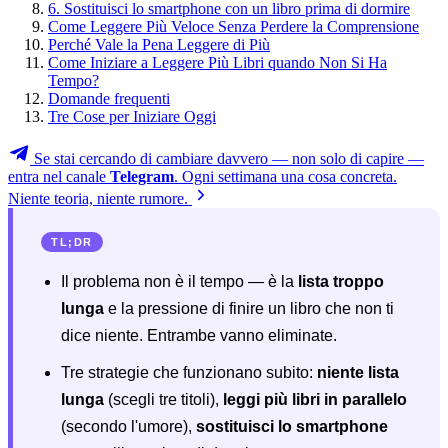
6. Sostituisci lo smartphone con un libro prima di dormire
Come Leggere Più Veloce Senza Perdere la Comprensione
Perché Vale la Pena Leggere di Più
Come Iniziare a Leggere Più Libri quando Non Si Ha
Tempo?
Domande frequenti
Tre Cose per Iniziare Oggi
Se stai cercando di cambiare davvero — non solo di capire —
entra nel canale
Telegram
. Ogni settimana una cosa concreta.
Niente teoria, niente rumore.
TL;DR
Il problema non è il tempo — è la
lista troppo
lunga
e la pressione di finire un libro che non ti
dice niente. Entrambe vanno eliminate.
Tre strategie che funzionano subito:
niente lista
lunga
(scegli tre titoli),
leggi più libri in parallelo
(secondo l'umore),
sostituisci lo smartphone