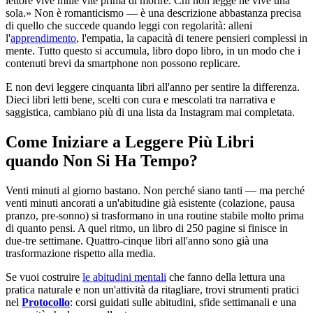
lettore vive mille vite prima di morire. Chi non legge ne vive una
sola.» Non è romanticismo — è una descrizione abbastanza precisa
di quello che succede quando leggi con regolarità: alleni
l'
apprendimento
, l'empatia, la capacità di tenere pensieri complessi in
mente. Tutto questo si accumula, libro dopo libro, in un modo che i
contenuti brevi da smartphone non possono replicare.
E non devi leggere cinquanta libri all'anno per sentire la differenza.
Dieci libri letti bene, scelti con cura e mescolati tra narrativa e
saggistica, cambiano più di una lista da Instagram mai completata.
Come Iniziare a Leggere Più Libri
quando Non Si Ha Tempo?
Venti minuti al giorno bastano. Non perché siano tanti — ma perché
venti minuti ancorati a un'abitudine già esistente (colazione, pausa
pranzo, pre-sonno) si trasformano in una routine stabile molto prima
di quanto pensi. A quel ritmo, un libro di 250 pagine si finisce in
due-tre settimane. Quattro-cinque libri all'anno sono già una
trasformazione rispetto alla media.
Se vuoi costruire
le abitudini mentali
che fanno della lettura una
pratica naturale e non un'attività da ritagliare, trovi strumenti pratici
nel
Protocollo
: corsi guidati sulle abitudini, sfide settimanali e una