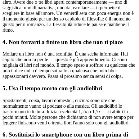
altro. Avere due o tre libri aperti contemporaneamente — uno di
saggistica, uno di narrativa, uno da ascoltare — ti permette di
scegliere in base all'umore. Un venerdì sera con poca energia non è
il momento giusto per un denso capitolo di filosofia: è il momento
giusto per il romanzo. La flessibilità riduce le pause e mantiene il
ritmo.
4. Non forzarti a finire un libro che non ti piace
Mollare un libro non è una sconfitta. È una scelta informata. Hai
capito che non fa per te — questo è già apprendimento. Ci sono
migliaia di libri nel mondo. Il tempo speso a soffrire su qualcosa che
non ti dice nulla è tempo sottratto a qualcosa che potrebbe
appassionarti davvero. Passa al prossimo senza sensi di colpa.
5. Usa il tempo morto con gli audiolibri
Spostamenti, corsa, lavori domestici, cucina: sono ore che
normalmente vanno ai podcast o alla musica. Gli audiolibri le
trasformano in lettura. Inizia a velocità 1,2x o 1,5x — ti abitui in
pochi minuti. Molte persone che dichiarano di non avere tempo per
leggere finiscono venti o trenta libri l'anno solo con gli audiolibri.
6. Sostituisci lo smartphone con un libro prima di