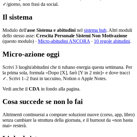
✓/giorno, non frasi da social.
Il sistema
Modulo dell'
asse Sistema e abitudini
nel
sistema hub
. Altri moduli
dello stesso asse:
Crescita Personale Sistemi Non Motivazione
(questo modulo) ·
Micro-abitudini ANCORA
·
10 regole abitudini
.
Micro-azione oggi
Scrivi 3 luoghi/abitudini che ti rubano energia questa settimana. Per
la prima sola, formula «Dopo [X], farò [Y in 2 min]» e dove tracci
✓. Scrivi 1–2 frasi in taccuino, Notion o Apple Notes.
Vedi anche il
CDA
in fondo alla pagina.
Cosa succede se non lo fai
Altrimenti continuerai a comprare soluzioni nuove (corso, app, libro)
senza cambiare la struttura della giornata, e il burnout da «non basta
mai» resterà.