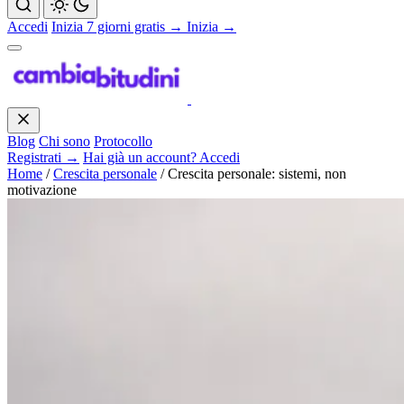
Accedi
Inizia 7 giorni gratis →
Inizia →
Blog
Chi sono
Protocollo
Registrati →
Hai già un account? Accedi
Home
/
Crescita personale
/
Crescita personale: sistemi, non
motivazione