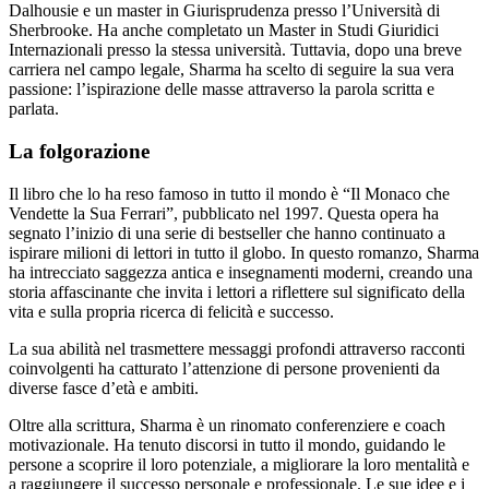
Dalhousie e un master in Giurisprudenza presso l’Università di
Sherbrooke. Ha anche completato un Master in Studi Giuridici
Internazionali presso la stessa università. Tuttavia, dopo una breve
carriera nel campo legale, Sharma ha scelto di seguire la sua vera
passione: l’ispirazione delle masse attraverso la parola scritta e
parlata.
La folgorazione
Il libro che lo ha reso famoso in tutto il mondo è “Il Monaco che
Vendette la Sua Ferrari”, pubblicato nel 1997. Questa opera ha
segnato l’inizio di una serie di bestseller che hanno continuato a
ispirare milioni di lettori in tutto il globo. In questo romanzo, Sharma
ha intrecciato saggezza antica e insegnamenti moderni, creando una
storia affascinante che invita i lettori a riflettere sul significato della
vita e sulla propria ricerca di felicità e successo.
La sua abilità nel trasmettere messaggi profondi attraverso racconti
coinvolgenti ha catturato l’attenzione di persone provenienti da
diverse fasce d’età e ambiti.
Oltre alla scrittura, Sharma è un rinomato conferenziere e coach
motivazionale. Ha tenuto discorsi in tutto il mondo, guidando le
persone a scoprire il loro potenziale, a migliorare la loro mentalità e
a raggiungere il successo personale e professionale. Le sue idee e i