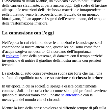
L’avventura di Julian Mantle, un avvocato avvolto nell’illusione
della carriera sfavillante, ci parla ancora oggi. Egli scelse di lasciare
alle spalle le tentazioni della ricchezza materiale e intraprendere un
pellegrinaggio verso la riscoperta di sé. Guidato da un monaco
himalayano, Julian apprese i segreti dell’essere umano, del tempo e
della trasformazione interiore.
La connessione con l’oggi
Nell’epoca in cui viviamo, dove le ambizioni e le ansie spesso si
contendono la nostra attenzione, queste lezioni sono come fonti
d’acqua sorgiva nel deserto. Ci ricordano dell’importanza
di
coltivare
l’arte della presenza, di danzare con il tempo anziché
inseguirlo e di nutrire il giardino della nostra mente con pensieri
fecondi.
La melodia di auto-consapevolezza suona più forte che mai, una
sinfonia di equilibrio tra successo esteriore e
ricchezza interiore
.
In un’epoca in cui la società ci spinge a essere costantemente
connessi, Julian ci ricorda che la connessione più profonda avviene
quando ci sintonizziamo con il nostro
sé autentico
e con la
meraviglia del mondo che ci circonda.
Mentre la luce della consapevolezza si diffonde sempre di più sulla