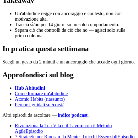
Takeaway
Un'abitudine regge con ancoraggio e contesto, non con
motivazione alta.
Traccia sì/no per 14 giorni su un solo comportamento.
Separa ciò che controlli da ciò che no — agisci solo sulla
prima colonna.
In pratica questa settimana
Scegli un gesto da 2 minuti e un ancoraggio che accade ogni giorno.
Approfondisci sul blog
Hub Abitudini
Come formare un'abitudine
Atomic Habits (riassunto)
Percorsi guidati su /corsi/
Altri episodi da ascoltare —
indice podcast
.
Rivoluziona la Tua Vita e il Lavoro con il Metodo
AgileEpisodio
7 Strategie per Riposare la Mente: Trucchi EssenzialiEpisodio