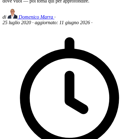
dove vuoi — poi torna qui per approfondire.
di
Domenico Marra
·
25 luglio 2020
·
aggiornato:
11 giugno 2026
·