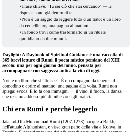
• Frase chiave: "Tu sei ciò che stai cercando" — le
risposte sono già dentro di te.
• Non è un saggio da leggere tutto d'un fiato: è un libro
da centellinare, una pagina al mattino.
• In fondo trovi come trasformarlo in un rituale
quotidiano da due minuti.
Daylight: A Daybook of Spiritual Guidance è una raccolta di
365 brevi letture di Rumi, il poeta mistico persiano del XIII
secolo: una per ogni giorno dell'anno, pensata per
accompagnare con saggezza antica la vita di oggi.
Non è un libro che si "finisce". È un compagno da tenere sul
comodino e aprire al mattino, una pagina alla volta. Rumi non
spiega: evoca. E lo fa con immagini — il vino, il fuoco, la danza —
che restano addosso più di mille consigli pratici.
Chi era Rumi e perché leggerlo
Jalal ad-Din Muhammad Rumi (1207-1273) nacque a Balkh,
nell'attuale Afghanistan, e visse gran parte della vita a Konya, in