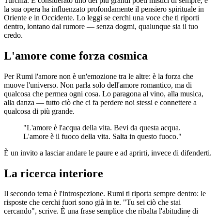
Turchia. È considerato uno dei più grandi poeti mistici di sempre, e
la sua opera ha influenzato profondamente il pensiero spirituale in
Oriente e in Occidente. Lo leggi se cerchi una voce che ti riporti
dentro, lontano dal rumore — senza dogmi, qualunque sia il tuo
credo.
L'amore come forza cosmica
Per Rumi l'amore non è un'emozione tra le altre: è la forza che
muove l'universo. Non parla solo dell'amore romantico, ma di
qualcosa che permea ogni cosa. Lo paragona al vino, alla musica,
alla danza — tutto ciò che ci fa perdere noi stessi e connettere a
qualcosa di più grande.
"L'amore è l'acqua della vita. Bevi da questa acqua.
L'amore è il fuoco della vita. Salta in questo fuoco."
È un invito a lasciar andare le paure e ad aprirti, invece di difenderti.
La ricerca interiore
Il secondo tema è l'introspezione. Rumi ti riporta sempre dentro: le
risposte che cerchi fuori sono già in te. "Tu sei ciò che stai
cercando", scrive. È una frase semplice che ribalta l'abitudine di