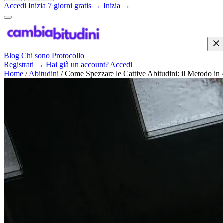
Accedi
Inizia 7 giorni gratis →
Inizia →
Blog
Chi sono
Protocollo
Registrati →
Hai già un account? Accedi
Home
/
Abitudini
/
Come Spezzare le Cattive Abitudini: il Metodo in 