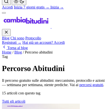
Accedi
Inizia 7 giorni gratis →
Inizia →
Blog
Chi sono
Protocollo
Registrati →
Hai già un account? Accedi
Torna al blog
Home
/
Blog
/
Percorso abitudini
Tag
Percorso Abitudini
Il percorso gratuito sulle abitudini: meccanismo, protocollo e azioni
— settimana per settimana, niente prediche. Vai ai
percorsi gratuiti
.
15 articoli con questo tag
Tutti gli articoli