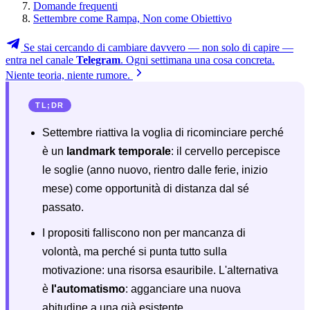
Domande frequenti
Settembre come Rampa, Non come Obiettivo
Se stai cercando di cambiare davvero — non solo di capire —
entra nel canale
Telegram
. Ogni settimana una cosa concreta.
Niente teoria, niente rumore.
TL;DR
Settembre riattiva la voglia di ricominciare perché
è un
landmark temporale
: il cervello percepisce
le soglie (anno nuovo, rientro dalle ferie, inizio
mese) come opportunità di distanza dal sé
passato.
I propositi falliscono non per mancanza di
volontà, ma perché si punta tutto sulla
motivazione: una risorsa esauribile. L'alternativa
è
l'automatismo
: agganciare una nuova
abitudine a una già esistente.