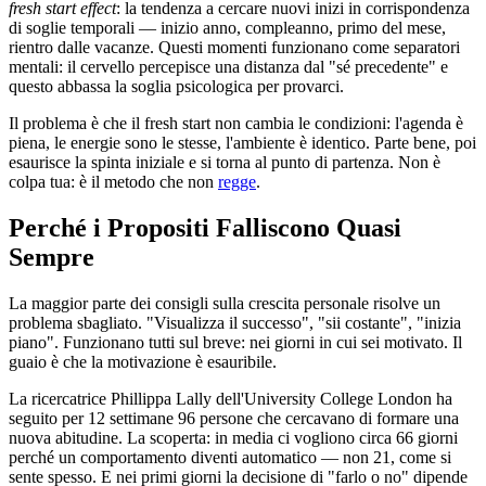
fresh start effect
: la tendenza a cercare nuovi inizi in corrispondenza
di soglie temporali — inizio anno, compleanno, primo del mese,
rientro dalle vacanze. Questi momenti funzionano come separatori
mentali: il cervello percepisce una distanza dal "sé precedente" e
questo abbassa la soglia psicologica per provarci.
Il problema è che il fresh start non cambia le condizioni: l'agenda è
piena, le energie sono le stesse, l'ambiente è identico. Parte bene, poi
esaurisce la spinta iniziale e si torna al punto di partenza. Non è
colpa tua: è il metodo che non
regge
.
Perché i Propositi Falliscono Quasi
Sempre
La maggior parte dei consigli sulla crescita personale risolve un
problema sbagliato. "Visualizza il successo", "sii costante", "inizia
piano". Funzionano tutti sul breve: nei giorni in cui sei motivato. Il
guaio è che la motivazione è esauribile.
La ricercatrice Phillippa Lally dell'University College London ha
seguito per 12 settimane 96 persone che cercavano di formare una
nuova abitudine. La scoperta: in media ci vogliono circa 66 giorni
perché un comportamento diventi automatico — non 21, come si
sente spesso. E nei primi giorni la decisione di "farlo o no" dipende