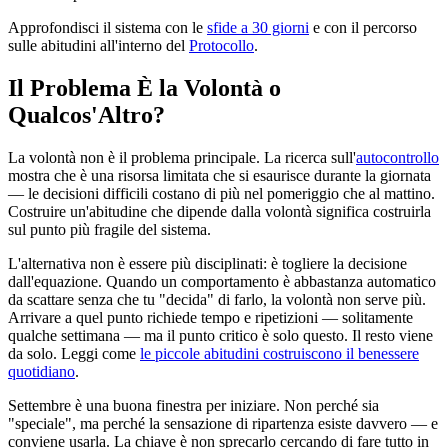
Approfondisci il sistema con le
sfide a 30 giorni
e con il percorso
sulle abitudini all'interno del
Protocollo
.
Il Problema È la Volontà o
Qualcos'Altro?
La volontà non è il problema principale. La ricerca sull'
autocontrollo
mostra che è una risorsa limitata che si esaurisce durante la giornata
— le decisioni difficili costano di più nel pomeriggio che al mattino.
Costruire un'abitudine che dipende dalla volontà significa costruirla
sul punto più fragile del sistema.
L'alternativa non è essere più disciplinati: è togliere la decisione
dall'equazione. Quando un comportamento è abbastanza automatico
da scattare senza che tu "decida" di farlo, la volontà non serve più.
Arrivare a quel punto richiede tempo e ripetizioni — solitamente
qualche settimana — ma il punto critico è solo questo. Il resto viene
da solo. Leggi come
le piccole abitudini costruiscono il benessere
quotidiano
.
Settembre è una buona finestra per iniziare. Non perché sia
"speciale", ma perché la sensazione di ripartenza esiste davvero — e
conviene usarla. La chiave è non sprecarlo cercando di fare tutto in