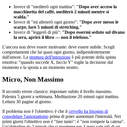
Invece di "mediterò ogni mattina":
"Dopo aver acceso la
macchinetta del caffè, mediterò 2 minuti mentre si
scalda."
Invece di "mi allenerò ogni giorno":
"Dopo aver messo le
scarpe, farò 5 minuti di stretching."
Invece di "leggerò di più":
"Dopo essermi seduto sul divano
la sera, aprirò il libro — non il telefono."
L'ancora non deve essere motivante: deve essere stabile. Scegli
comportamenti che fai quasi ogni giorno, indipendentemente
dall'umore. La
struttura dell'intenzione
è più potente della spinta
emotiva: "quando succede X, faccio Y" toglie la decisione dal
momento e la sposta a un momento neutro.
Micro, Non Massimo
Il secondo errore classico: impostare subito il livello massimo.
Palestra 5 giorni a settimana. Meditazione 20 minuti ogni mattina.
Lettura 30 pagine al giorno.
Il problema non è l'obiettivo: è che il
cervello ha bisogno di
consolidare l'automatismo
prima di poter aumentare l'intensità. Nei
primi giorni l'obiettivo non è "fare tanto": è "non rompere la catena".
Un'abitudine da 2 minuti che si mantiene per 3 mesi vale più di un