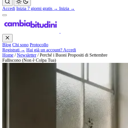
Accedi
Inizia 7 giorni gratis →
Inizia →
Blog
Chi sono
Protocollo
Registrati →
Hai già un account? Accedi
Home
/
Newsletter
/
Perché i Buoni Propositi di Settembre
Falliscono (Non è Colpa Tua)