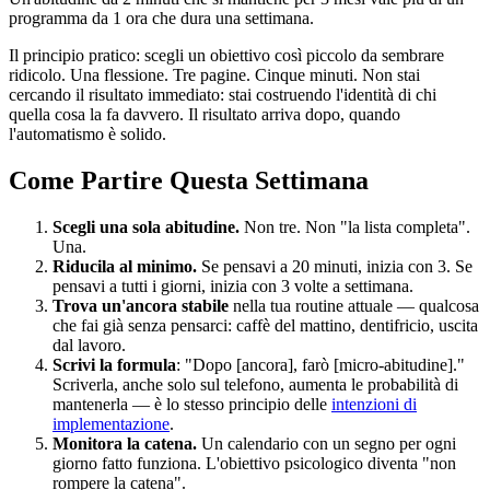
programma da 1 ora che dura una settimana.
Il principio pratico: scegli un obiettivo così piccolo da sembrare
ridicolo. Una flessione. Tre pagine. Cinque minuti. Non stai
cercando il risultato immediato: stai costruendo l'identità di chi
quella cosa la fa davvero. Il risultato arriva dopo, quando
l'automatismo è solido.
Come Partire Questa Settimana
Scegli una sola abitudine.
Non tre. Non "la lista completa".
Una.
Riducila al minimo.
Se pensavi a 20 minuti, inizia con 3. Se
pensavi a tutti i giorni, inizia con 3 volte a settimana.
Trova un'ancora stabile
nella tua routine attuale — qualcosa
che fai già senza pensarci: caffè del mattino, dentifricio, uscita
dal lavoro.
Scrivi la formula
: "Dopo [ancora], farò [micro-abitudine]."
Scriverla, anche solo sul telefono, aumenta le probabilità di
mantenerla — è lo stesso principio delle
intenzioni di
implementazione
.
Monitora la catena.
Un calendario con un segno per ogni
giorno fatto funziona. L'obiettivo psicologico diventa "non
rompere la catena".