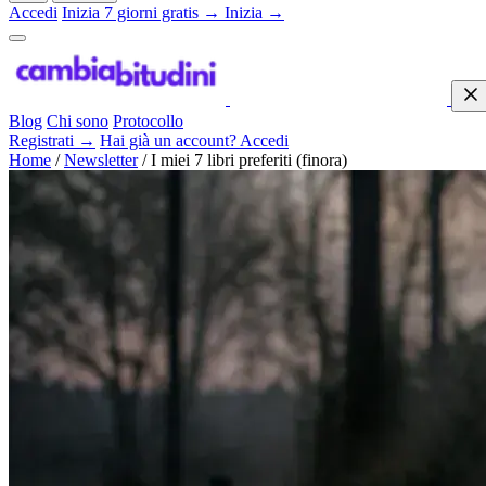
Accedi
Inizia 7 giorni gratis →
Inizia →
Blog
Chi sono
Protocollo
Registrati →
Hai già un account? Accedi
Home
/
Newsletter
/
I miei 7 libri preferiti (finora)