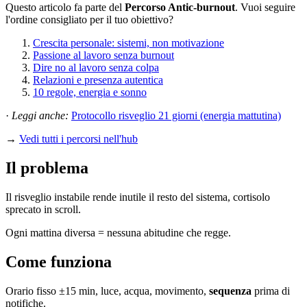
Questo articolo fa parte del
Percorso Antic-burnout
. Vuoi seguire
l'ordine consigliato per il tuo obiettivo?
Crescita personale: sistemi, non motivazione
Passione al lavoro senza burnout
Dire no al lavoro senza colpa
Relazioni e presenza autentica
10 regole, energia e sonno
·
Leggi anche:
Protocollo risveglio 21 giorni (energia mattutina)
→
Vedi tutti i percorsi nell'hub
Il problema
Il risveglio instabile rende inutile il resto del sistema, cortisolo
sprecato in scroll.
Ogni mattina diversa = nessuna abitudine che regge.
Come funziona
Orario fisso ±15 min, luce, acqua, movimento,
sequenza
prima di
notifiche.