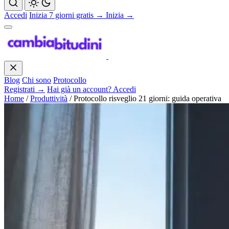
Accedi
Inizia 7 giorni gratis →
Inizia →
Blog
Chi sono
Protocollo
Registrati →
Hai già un account? Accedi
Home
/
Produttività
/
Protocollo risveglio 21 giorni: guida operativa