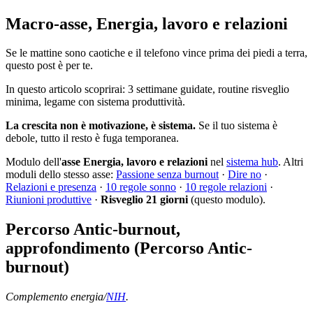
Macro-asse, Energia, lavoro e relazioni
Se le mattine sono caotiche e il telefono vince prima dei piedi a terra,
questo post è per te.
In questo articolo scoprirai: 3 settimane guidate, routine risveglio
minima, legame con sistema produttività.
La crescita non è motivazione, è sistema.
Se il tuo sistema è
debole, tutto il resto è fuga temporanea.
Modulo dell'
asse Energia, lavoro e relazioni
nel
sistema hub
. Altri
moduli dello stesso asse:
Passione senza burnout
·
Dire no
·
Relazioni e presenza
·
10 regole sonno
·
10 regole relazioni
·
Riunioni produttive
·
Risveglio 21 giorni
(questo modulo).
Percorso Antic-burnout,
approfondimento (Percorso Antic-
burnout)
Complemento energia/
NIH
.