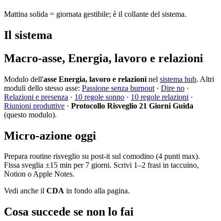
Mattina solida = giornata gestibile; è il collante del sistema.
Il sistema
Macro-asse, Energia, lavoro e relazioni
Modulo dell'
asse Energia, lavoro e relazioni
nel
sistema hub
. Altri
moduli dello stesso asse:
Passione senza burnout
·
Dire no
·
Relazioni e presenza
·
10 regole sonno
·
10 regole relazioni
·
Riunioni produttive
·
Protocollo Risveglio 21 Giorni Guida
(questo modulo).
Micro-azione oggi
Prepara routine risveglio su post-it sul comodino (4 punti max).
Fissa sveglia ±15 min per 7 giorni. Scrivi 1–2 frasi in taccuino,
Notion o Apple Notes.
Vedi anche il
CDA
in fondo alla pagina.
Cosa succede se non lo fai