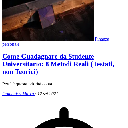
Finanza
personale
Come Guadagnare da Studente
Universitario: 8 Metodi Reali (Testati,
non Teorici)
Perché questa priorità conta.
Domenico Marra
·
12 set 2021