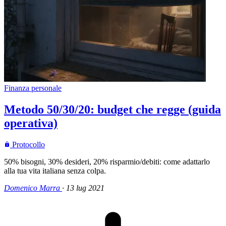
Finanza personale
Metodo 50/30/20: budget che regge (guida
operativa)
Protocollo
50% bisogni, 30% desideri, 20% risparmio/debiti: come adattarlo
alla tua vita italiana senza colpa.
Domenico Marra
·
13 lug 2021