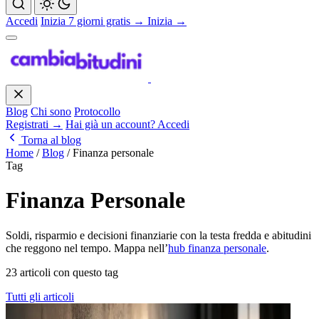
Accedi
Inizia 7 giorni gratis →
Inizia →
Blog
Chi sono
Protocollo
Registrati →
Hai già un account? Accedi
Torna al blog
Home
/
Blog
/
Finanza personale
Tag
Finanza Personale
Soldi, risparmio e decisioni finanziarie con la testa fredda e abitudini
che reggono nel tempo. Mappa nell’
hub finanza personale
.
23 articoli con questo tag
Tutti gli articoli