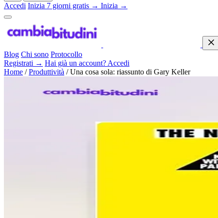
Accedi
Inizia 7 giorni gratis →
Inizia →
Blog
Chi sono
Protocollo
Registrati →
Hai già un account? Accedi
Home
/
Produttività
/
Una cosa sola: riassunto di Gary Keller