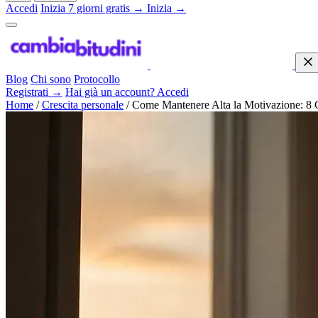
Accedi
Inizia 7 giorni gratis →
Inizia →
Blog
Chi sono
Protocollo
Registrati →
Hai già un account? Accedi
Home
/
Crescita personale
/
Come Mantenere Alta la Motivazione: 8 C