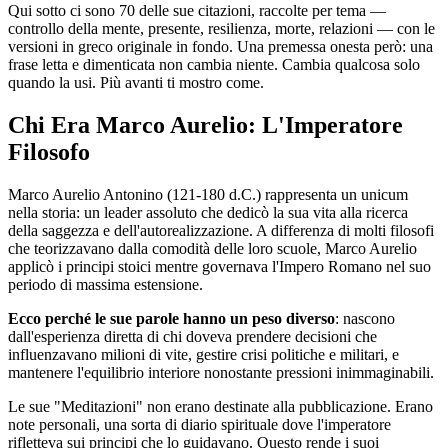
Qui sotto ci sono 70 delle sue citazioni, raccolte per tema —
controllo della mente, presente, resilienza, morte, relazioni — con le
versioni in greco originale in fondo. Una premessa onesta però: una
frase letta e dimenticata non cambia niente. Cambia qualcosa solo
quando la usi. Più avanti ti mostro come.
Chi Era Marco Aurelio: L'Imperatore
Filosofo
Marco Aurelio Antonino (121-180 d.C.) rappresenta un unicum
nella storia: un leader assoluto che dedicò la sua vita alla ricerca
della saggezza e dell'autorealizzazione. A differenza di molti filosofi
che teorizzavano dalla comodità delle loro scuole, Marco Aurelio
applicò i principi stoici mentre governava l'Impero Romano nel suo
periodo di massima estensione.
Ecco perché le sue parole hanno un peso diverso
: nascono
dall'esperienza diretta di chi doveva prendere decisioni che
influenzavano milioni di vite, gestire crisi politiche e militari, e
mantenere l'equilibrio interiore nonostante pressioni inimmaginabili.
Le sue "Meditazioni" non erano destinate alla pubblicazione. Erano
note personali, una sorta di diario spirituale dove l'imperatore
rifletteva sui principi che lo guidavano. Questo rende i suoi