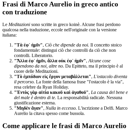
Frasi di Marco Aurelio in greco antico
con traduzione
Le
Meditazioni
sono scritte in greco koinè. Alcune frasi perdono
qualcosa nella traduzione, eccole nell'originale con la versione
italiana:
"Τὰ ἐφ᾽ ἡμῖν"
,
Ciò che dipende da noi.
Il concetto stoico
fondamentale: distingui ciò che controlli da ciò che non
controlli. Liberatorio.
"Ἄλλα ἐφ᾽ ἡμῖν, ἄλλα οὐκ ἐφ᾽ ἡμῖν"
,
Alcune cose
dipendono da noi, altre no.
Da Epitteto, ma il principio è al
cuore delle Meditazioni.
"Τὸ ἐμπόδιον εἰς ἔργον μεταβάλλεται"
,
L'ostacolo diventa
il percorso.
La fonte della famosa frase "l'ostacolo è la via",
resa celebre da Ryan Holiday.
"Ἐντὸς γὰρ αἰτία κακοῦ καὶ ἀγαθοῦ"
,
La causa del bene e
del male è dentro di te.
La responsabilità radicale. Nessuna
giustificazione esterna.
"Μηδὲν ἄγαν"
,
Nulla in eccesso.
L'iscrizione a Delfi. Marco
Aurelio la citava spesso come bussola.
Come applicare le frasi di Marco Aurelio