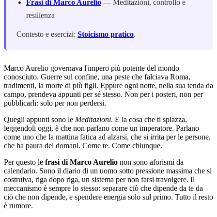
Frasi di Marco Aurelio
— Meditazioni, controllo e
resilienza
Contesto e esercizi:
Stoicismo pratico
.
Marco Aurelio governava l'impero più potente del mondo
conosciuto. Guerre sul confine, una peste che falciava Roma,
tradimenti, la morte di più figli. Eppure ogni notte, nella sua tenda da
campo, prendeva appunti per sé stesso. Non per i posteri, non per
pubblicarli: solo per non perdersi.
Quegli appunti sono le
Meditazioni
. E la cosa che ti spiazza,
leggendoli oggi, è che non parlano come un imperatore. Parlano
come uno che la mattina fatica ad alzarsi, che si irrita per le persone,
che ha paura del domani. Come te. Come chiunque.
Per questo le
frasi di Marco Aurelio
non sono aforismi da
calendario. Sono il diario di un uomo sotto pressione massima che si
costruiva, riga dopo riga, un sistema per non farsi travolgere. Il
meccanismo è sempre lo stesso: separare ciò che dipende da te da
ciò che non dipende, e spendere energia solo sul primo. Tutto il resto
è rumore.