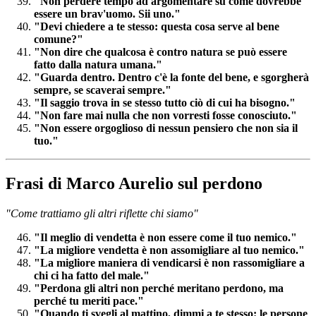
"Non perdere tempo ad argomentare su come dovrebbe
essere un brav'uomo. Sii uno."
"Devi chiedere a te stesso: questa cosa serve al bene
comune?"
"Non dire che qualcosa è contro natura se può essere
fatto dalla natura umana."
"Guarda dentro. Dentro c'è la fonte del bene, e sgorgherà
sempre, se scaverai sempre."
"Il saggio trova in se stesso tutto ciò di cui ha bisogno."
"Non fare mai nulla che non vorresti fosse conosciuto."
"Non essere orgoglioso di nessun pensiero che non sia il
tuo."
Frasi di Marco Aurelio sul perdono
"Come trattiamo gli altri riflette chi siamo"
"Il meglio di vendetta è non essere come il tuo nemico."
"La migliore vendetta è non assomigliare al tuo nemico."
"La migliore maniera di vendicarsi è non rassomigliare a
chi ci ha fatto del male."
"Perdona gli altri non perché meritano perdono, ma
perché tu meriti pace."
"Quando ti svegli al mattino, dimmi a te stesso: le persone