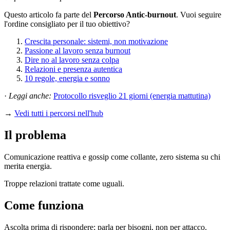
Questo articolo fa parte del
Percorso Antic-burnout
. Vuoi seguire
l'ordine consigliato per il tuo obiettivo?
Crescita personale: sistemi, non motivazione
Passione al lavoro senza burnout
Dire no al lavoro senza colpa
Relazioni e presenza autentica
10 regole, energia e sonno
·
Leggi anche:
Protocollo risveglio 21 giorni (energia mattutina)
→
Vedi tutti i percorsi nell'hub
Il problema
Comunicazione reattiva e gossip come collante, zero sistema su chi
merita energia.
Troppe relazioni trattate come uguali.
Come funziona
Ascolta prima di rispondere; parla per bisogni, non per attacco.