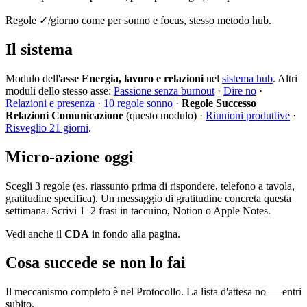
Regole ✓/giorno come per sonno e focus, stesso metodo hub.
Il sistema
Modulo dell'
asse Energia, lavoro e relazioni
nel
sistema hub
. Altri
moduli dello stesso asse:
Passione senza burnout
·
Dire no
·
Relazioni e presenza
·
10 regole sonno
·
Regole Successo
Relazioni Comunicazione
(questo modulo) ·
Riunioni produttive
·
Risveglio 21 giorni
.
Micro-azione oggi
Scegli 3 regole (es. riassunto prima di rispondere, telefono a tavola,
gratitudine specifica). Un messaggio di gratitudine concreta questa
settimana. Scrivi 1–2 frasi in taccuino, Notion o Apple Notes.
Vedi anche il
CDA
in fondo alla pagina.
Cosa succede se non lo fai
Il meccanismo completo è nel Protocollo. La lista d'attesa no — entri
subito.