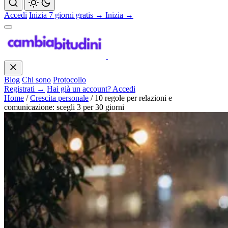
Accedi
Inizia 7 giorni gratis →
Inizia →
Blog
Chi sono
Protocollo
Registrati →
Hai già un account? Accedi
Home
/
Crescita personale
/
10 regole per relazioni e
comunicazione: scegli 3 per 30 giorni