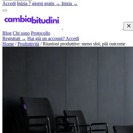
Accedi
Inizia 7 giorni gratis →
Inizia →
Blog
Chi sono
Protocollo
Registrati →
Hai già un account? Accedi
Home
/
Produttività
/
Riunioni produttive: meno slot, più outcome