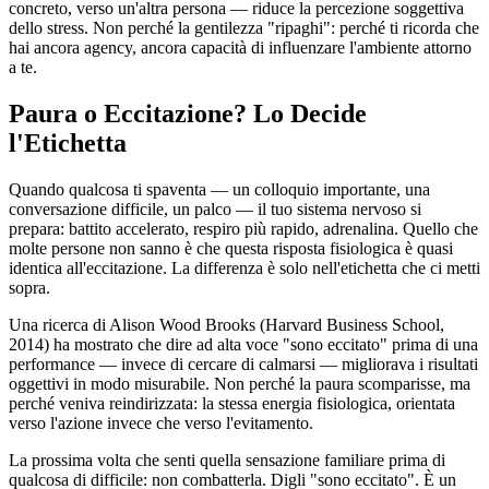
concreto, verso un'altra persona — riduce la percezione soggettiva
dello stress. Non perché la gentilezza "ripaghi": perché ti ricorda che
hai ancora agency, ancora capacità di influenzare l'ambiente attorno
a te.
Paura o Eccitazione? Lo Decide
l'Etichetta
Quando qualcosa ti spaventa — un colloquio importante, una
conversazione difficile, un palco — il tuo sistema nervoso si
prepara: battito accelerato, respiro più rapido, adrenalina. Quello che
molte persone non sanno è che questa risposta fisiologica è quasi
identica all'eccitazione. La differenza è solo nell'etichetta che ci metti
sopra.
Una ricerca di Alison Wood Brooks (Harvard Business School,
2014) ha mostrato che dire ad alta voce "sono eccitato" prima di una
performance — invece di cercare di calmarsi — migliorava i risultati
oggettivi in modo misurabile. Non perché la paura scomparisse, ma
perché veniva reindirizzata: la stessa energia fisiologica, orientata
verso l'azione invece che verso l'evitamento.
La prossima volta che senti quella sensazione familiare prima di
qualcosa di difficile: non combatterla. Digli "sono eccitato". È un