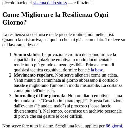
piccolo hack del
sistema dello stress
— e funziona.
Come Migliorare la Resilienza Ogni
Giorno?
La resilienza si costruisce nelle piccole routine, non nelle crisi.
Quando la crisi arriva, usi quello che hai già accumulato. Tre leve su
cui lavorare adesso:
Sonno stabile.
La privazione cronica del sonno riduce la
capacità di regolazione emotiva in modo documentato —
rende tutto più grande e meno gestibile. Prima ancora di
qualsiasi tecnica cognitiva, dormire bene è
la base
.
Movimento regolare.
Non serve allenarsi come un atleta.
Venti minuti di camminata al giorno abbassano il cortisolo
basale e migliorano l'umore in modo misurabile. La costanza
conta più dell'intensità.
Journaling di fine giornata.
Non un diario emotivo — una
domanda sola: "Cosa ho imparato oggi?". Sposta l'attenzione
dall'evento ("è andata male") al processo ("cosa faccio
diversamente"). Nel tempo, costruisce un archivio personale
di prove che sai gestire le cose difficili.
Non serve fare tutto insieme. Scegli una leva, applica per
66 giorni
,