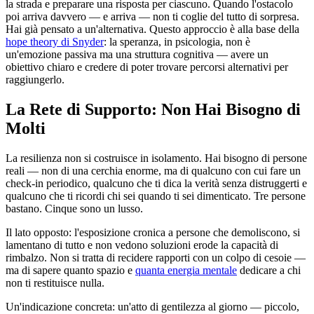
la strada e preparare una risposta per ciascuno. Quando l'ostacolo
poi arriva davvero — e arriva — non ti coglie del tutto di sorpresa.
Hai già pensato a un'alternativa. Questo approccio è alla base della
hope theory di Snyder
: la speranza, in psicologia, non è
un'emozione passiva ma una struttura cognitiva — avere un
obiettivo chiaro e credere di poter trovare percorsi alternativi per
raggiungerlo.
La Rete di Supporto: Non Hai Bisogno di
Molti
La resilienza non si costruisce in isolamento. Hai bisogno di persone
reali — non di una cerchia enorme, ma di qualcuno con cui fare un
check-in periodico, qualcuno che ti dica la verità senza distruggerti e
qualcuno che ti ricordi chi sei quando ti sei dimenticato. Tre persone
bastano. Cinque sono un lusso.
Il lato opposto: l'esposizione cronica a persone che demoliscono, si
lamentano di tutto e non vedono soluzioni erode la capacità di
rimbalzo. Non si tratta di recidere rapporti con un colpo di cesoie —
ma di sapere quanto spazio e
quanta energia mentale
dedicare a chi
non ti restituisce nulla.
Un'indicazione concreta: un'atto di gentilezza al giorno — piccolo,